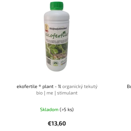
ekofertile ® plant - 1l
organický tekutý
B
bio❘me❘stimulant
Skladom
(>5 ks)
€13,60