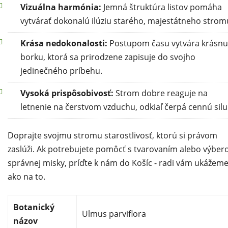
Vizuálna harmónia:
Jemná štruktúra listov pomáha
vytvárať dokonalú ilúziu starého, majestátneho strom
Krása nedokonalosti:
Postupom času vytvára krásnu
borku, ktorá sa prirodzene zapisuje do svojho
jedinečného príbehu.
Vysoká prispôsobivosť:
Strom dobre reaguje na
letnenie na čerstvom vzduchu, odkiaľ čerpá cennú silu
Doprajte svojmu stromu starostlivosť, ktorú si právom
zaslúži. Ak potrebujete pomôcť s tvarovaním alebo výbe
správnej misky, príďte k nám do Košíc - radi vám ukážeme
ako na to.
Botanický
Ulmus parviflora
názov