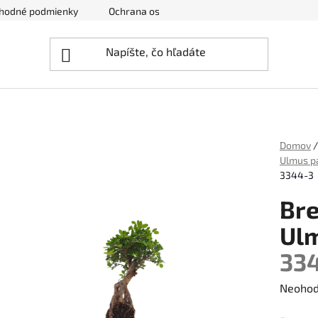
hodné podmienky
Ochrana osobných údajov
Zrušenie obj
Domov
/
Ulmus pa
3344-3
Bre
Ulm
33
Prieme
Neohod
hodnot