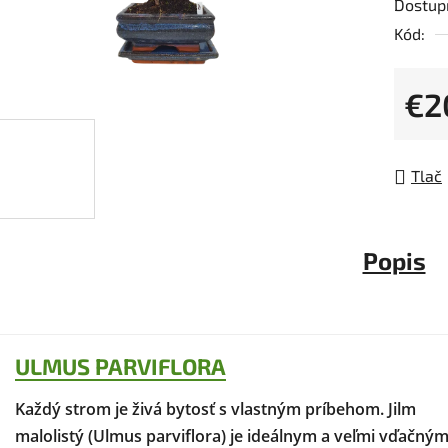
Dostup
produk
Kód:
je
0,0
z
€2
5
Jedno
hviezdi
Tlač
Popis
ULMUS PARVIFLORA
Každý strom je živá bytosť s vlastným príbehom. Jilm
malolistý (Ulmus parviflora) je ideálnym a veľmi vďačný