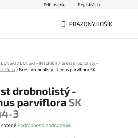
Prihlásenie
Registrácia
ednávky
PRÁZDNY KOŠÍK
NÁKUPNÝ
KOŠÍK
BONSAI
/
BONSAI - INTERIÉR
/
Brest drobnolistý -
rvifolia
/
Brest drobnolistý - Ulmus parviflora
SK
st drobnolistý -
us parviflora
SK
44-3
rné
notené
Podrobnosti hodnotenia
enie