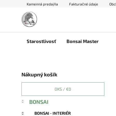
Prejsť
Kamenná predajňa
Fakturačné údaje
Obc
na
obsah
Starostlivosť
Bonsai Master
B
Nákupný košík
o
č
n
0
KS /
€0
ý
K
Preskočiť
BONSAI
p
a
kategórie
a
t
BONSAI - INTERIÉR
e