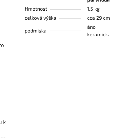
Hmotnosť
1.5 kg
celková výška
cca 29 cm
áno
podmiska
keramicka
to
á
u k