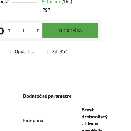
nosť
Skladom
(1 ks)
tu
797
0
DO KOŠÍKA
tková cena:
čiek.
Opýtať sa
Zdieľať
Dodatočné parametre
Brest
drobnolistý
Kategória
- Ulmus
m
parvifolia