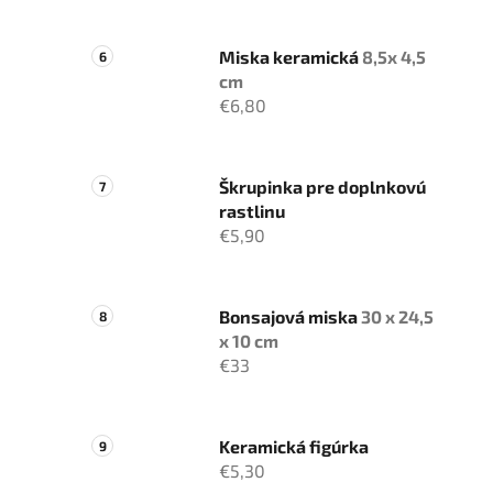
Miska keramická
8,5x 4,5
cm
€6,80
Škrupinka pre doplnkovú
rastlinu
€5,90
Bonsajová miska
30 x 24,5
x 10 cm
€33
Keramická figúrka
€5,30