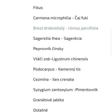
n
g
e
Fikus
ó
l
r
Carmona microphilla - Čaj fuki
i
e
Brest drobnolistý - Ulmus parvifolia
Sageretia thea - Sagerécia
Peprovník čínsky
Vtáči zob-Ligustrum chinensis
Podocarpus - Kamenný tis
Cezmína - Ilex crenata
Syzygium zantoxylum -Pimentovník
Granátové jablko
Ostatné