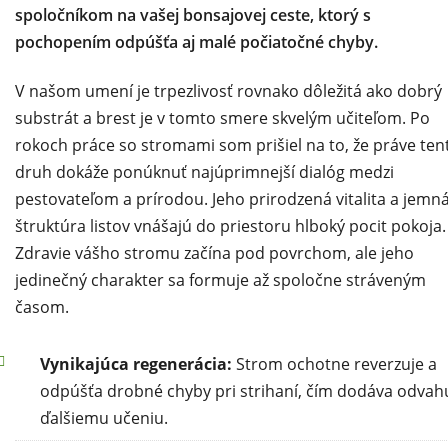
spoločníkom na vašej bonsajovej ceste, ktorý s
pochopením odpúšťa aj malé počiatočné chyby.
V našom umení je trpezlivosť rovnako dôležitá ako dobrý
substrát a brest je v tomto smere skvelým učiteľom. Po
rokoch práce so stromami som prišiel na to, že práve ten
druh dokáže ponúknuť najúprimnejší dialóg medzi
pestovateľom a prírodou. Jeho prirodzená vitalita a jemn
štruktúra listov vnášajú do priestoru hlboký pocit pokoja.
Zdravie vášho stromu začína pod povrchom, ale jeho
jedinečný charakter sa formuje až spoločne stráveným
časom.
Vynikajúca regenerácia:
Strom ochotne reverzuje a
odpúšťa drobné chyby pri strihaní, čím dodáva odvah
ďalšiemu učeniu.