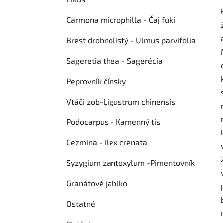
ó
l
r
Carmona microphilla - Čaj fuki
i
e
Brest drobnolistý - Ulmus parvifolia
Sageretia thea - Sagerécia
Peprovník čínsky
Vtáči zob-Ligustrum chinensis
Podocarpus - Kamenný tis
Cezmína - Ilex crenata
Syzygium zantoxylum -Pimentovník
Granátové jablko
Ostatné