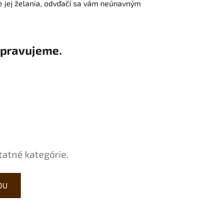
e jej želania, odvďačí sa vám neúnavným
ipravujeme.
tatné kategórie.
DU