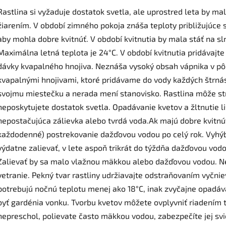
Rastlina si vyžaduje dostatok svetla, ale uprostred leta by 
žiarením. V období zimného pokoja znáša teploty približujúce sa
aby mohla dobre kvitnúť. V období kvitnutia by mala stáť na sl
Maximálna letná teplota je 24°C. V období kvitnutia pridávajt
dávky kvapalného hnojiva. Neznáša vysoký obsah vápnika v pôd
kvapalnými hnojivami, ktoré pridávame do vody každých štrnásť 
svojmu miestečku a nerada mení stanovisko. Rastlina môže strá
neposkytujete dostatok svetla. Opadávanie kvetov a žltnutie lis
nepostačujúca zálievka alebo tvrdá voda.Ak majú dobre kvitnúť
každodenné) postrekovanie dažďovou vodou po celý rok. Vyhýba
výdatne zalievať, v lete aspoň trikrát do týždňa dažďovou vodo
Zalievať by sa malo vlažnou mäkkou alebo dažďovou vodou. Ne
vetranie. Pekný tvar rastliny udržiavajte odstraňovaním vyčni
potrebujú nočnú teplotu menej ako 18°C, inak zvyčajne opadá
byť gardénia vonku. Tvorbu kvetov môžete ovplyvniť riadením t
nepreschol, polievate často mäkkou vodou, zabezpečíte jej svie