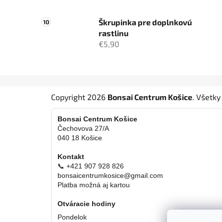
Škrupinka pre doplnkovú
rastlinu
€5,90
Z
Copyright 2026
Bonsai Centrum Košice
. Všetk
á
p
Bonsai Centrum Košice
ä
Čechovova 27/A
040 18 Košice
t
i
Kontakt
e
📞 +421 907 928 826
bonsaicentrumkosice@gmail.com
Platba možná aj kartou
Otváracie hodiny
Pondelok