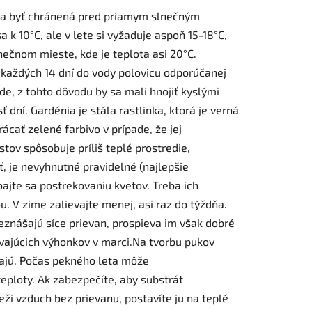
mala byť chránená pred priamym slnečným
 k 10°C, ale v lete si vyžaduje aspoň 15-18°C,
nečnom mieste, kde je teplota asi 20°C.
e každých 14 dní do vody polovicu odporúčanej
e, z tohto dôvodu by sa mali hnojiť kyslými
dní. Gardénia je stála rastlinka, ktorá je verná
cať zelené farbivo v prípade, že jej
tov spôsobuje príliš teplé prostredie,
, je nevyhnutné pravidelné (najlepšie
jte sa postrekovaniu kvetov. Treba ich
u. V zime zalievajte menej, asi raz do týždňa.
znášajú síce prievan, prospieva im však dobré
evajúcich výhonkov v marci.Na tvorbu pukov
vajú. Počas pekného leta môže
eploty. Ak zabezpečíte, aby substrát
ži vzduch bez prievanu, postavíte ju na teplé