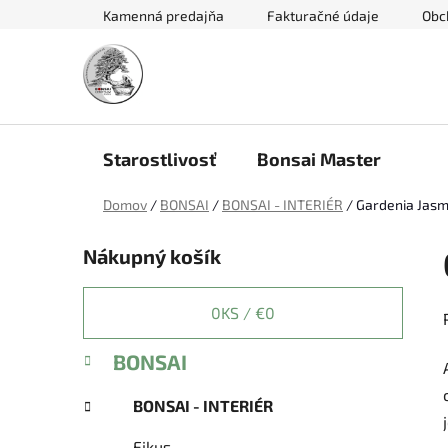
Prejsť
Kamenná predajňa
Fakturačné údaje
Obc
na
obsah
Starostlivosť
Bonsai Master
Domov
/
BONSAI
/
BONSAI - INTERIÉR
/
Gardenia Jasm
B
Nákupný košík
o
č
n
0
KS /
€0
ý
K
Preskočiť
BONSAI
p
a
kategórie
a
t
BONSAI - INTERIÉR
e
n
g
e
Fikus