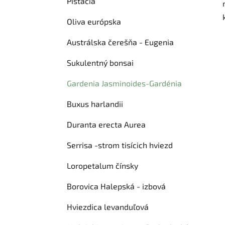
Pistácia
Oliva európska
Austrálska čerešňa - Eugenia
Sukulentný bonsai
Gardenia Jasminoides-Gardénia
Buxus harlandii
Duranta erecta Aurea
Serrisa -strom tisícich hviezd
Loropetalum čínsky
Borovica Halepská - izbová
Hviezdica levanduľová