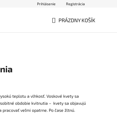
Prihlásenie
Registrácia
ednávky
PRÁZDNY KOŠÍK
NÁKUPNÝ
KOŠÍK
nia
ysokú teplotu a vlhkosť. Voskové kvety sa
sobitné obdobie kvitnutia – kvety sa objavujú
a pracovať veľmi opatrne. Po čase žltnú.