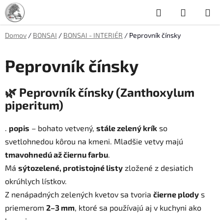
Prejsť
Hľadať
NÁKUP
na
obsah
KOŠÍK
Domov
/
BONSAI
/
BONSAI - INTERIÉR
/
Peprovník čínsky
Peprovník čínsky
🌿
Peprovník čínsky (Zanthoxylum
piperitum)
.
popis
– bohato vetvený,
stále zelený krík
so
svetlohnedou kôrou na kmeni. Mladšie vetvy majú
tmavohnedú až čiernu farbu
.
Má
sýtozelené, protistojné listy
zložené z desiatich
okrúhlych lístkov.
Z nenápadných zelených kvetov sa tvoria
čierne plody
s
priemerom
2–3 mm
, ktoré sa používajú aj v kuchyni ako