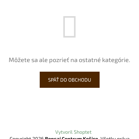
Môžete sa ale pozrieť na ostatné kategórie.
SPÄŤ DO OBCHODU
Z
Vytvoril Shoptet
á
Copyright 2026
Bonsai Centrum Košice
. Všetky práva