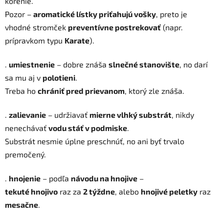
korenie.
Pozor –
aromatické lístky priťahujú vošky
, preto je
vhodné stromček
preventívne postrekovať
(napr.
prípravkom typu
Karate
).
.
umiestnenie
– dobre znáša
slnečné stanovište
, no darí
sa mu aj v
polotieni
.
Treba ho
chrániť pred prievanom
, ktorý zle znáša.
.
zalievanie
– udržiavať
mierne vlhký substrát
, nikdy
nenechávať
vodu stáť v podmiske
.
Substrát nesmie úplne preschnúť, no ani byť trvalo
premočený.
.
hnojenie
– podľa
návodu na hnojive
–
tekuté hnojivo
raz za
2 týždne
, alebo
hnojivé peletky
raz
mesačne
.