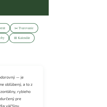
trát
✂️ Tvarovanie
oby
📅 Kalendár
odorovný — je
e obľúbený, a to z
zontálny, rybieho
edurčený pre
dla väčšinu