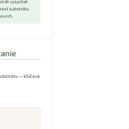
strát vysychať
hkosť substrátu
povrch.
zanie
 substrátu — kľúčová