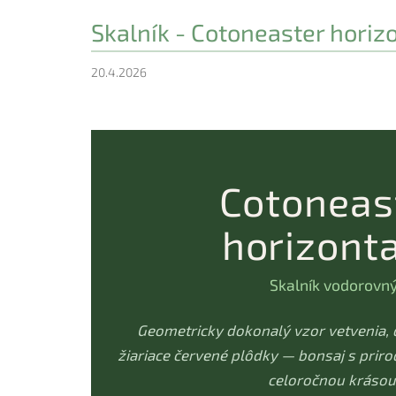
Skalník - Cotoneaster horizo
20.4.2026
Cotoneas
horizonta
Skalník vodorovn
Geometricky dokonalý vzor vetvenia, d
žiariace červené plôdky — bonsaj s pri
celoročnou krásou