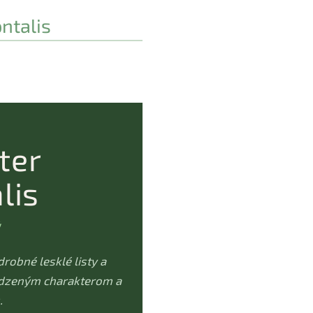
ntalis
ter
lis
ý
robné lesklé listy a
rodzeným charakterom a
.