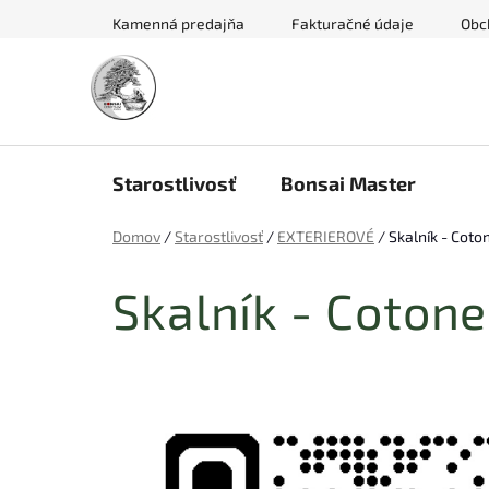
Prejsť
Kamenná predajňa
Fakturačné údaje
Obc
na
obsah
Starostlivosť
Bonsai Master
Domov
/
Starostlivosť
/
EXTERIEROVÉ
/
Skalník - Coto
Skalník - Cotone
V
ý
p
i