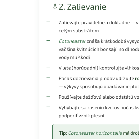
2. Zalievanie
💧
Zalievajte pravidelne a dôkladne — v
celým substrátom
Cotoneaster
znáša krátkodobé vysyc
väčšina kvitnúcich bonsají, no dlho
vody mu škodí
V lete (horúce dni) kontrolujte vlhko
Počas dozrievania plodov udržujte
r
— výkyvy spôsobujú opadávanie plo
Používajte dažďovú alebo odstátú v
Vyhýbajte sa roseniu kvetov počas k
podporiť vznik plesní
Tip:
Cotoneaster horizontalis
má drob