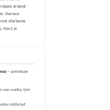
ridajte drobné
ar, žiariace
enné sfarbenie
, ktorý je
nsaj
— potrebuje
m viac svetla, tým
plodov môže byť