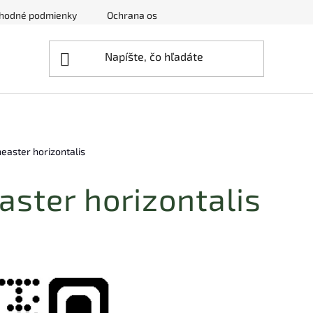
hodné podmienky
Ochrana osobných údajov
Zrušenie obj
neaster horizontalis
aster horizontalis