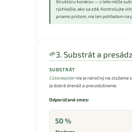
štruktúru konárov — v lete môže sub
rýchlejšie, ako sa zdá. Kontrolujte vl
priamo prstom, nie len pohľadom na 
3. Substrát a presád
🌱
SUBSTRÁT
Cotoneaster
nie je náročný na zloženie
je dobrá drenáž a prevzdušnenie.
Odporúčaná zmes:
50 %
Akadama