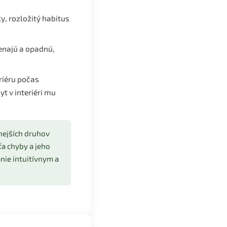
ky, rozložitý habitus
venajú a opadnú,
riéru počas
t v interiéri mu
nejších druhov
ťa chyby a jeho
nie intuitívnym a