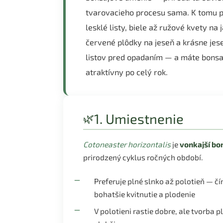
tvarovacieho procesu sama. K tomu p
lesklé listy, biele až ružové kvety na j
červené plôdky na jeseň a krásne jes
listov pred opadaním — a máte bonsaj
atraktívny po celý rok.
1. Umiestnenie
🌿
Cotoneaster horizontalis
je
vonkajší bo
prirodzený cyklus ročných období.
Preferuje plné slnko až polotieň — čí
bohatšie kvitnutie a plodenie
V polotieni rastie dobre, ale tvorba 