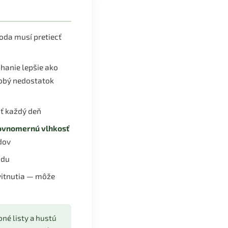
oda musí pretiecť
hanie lepšie ako
dobý nedostatok
sť každý deň
ovnomernú vlhkosť
dov
odu
vitnutia — môže
né listy a hustú