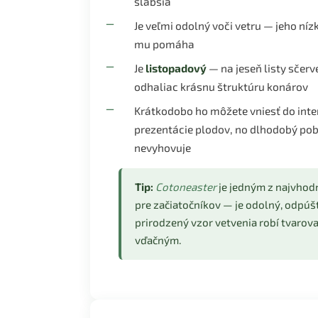
slabšia
Je veľmi odolný voči vetru — jeho níz
mu pomáha
Je
listopadový
— na jeseň listy sčer
odhaliac krásnu štruktúru konárov
Krátkodobo ho môžete vniesť do inte
prezentácie plodov, no dlhodobý poby
nevyhovuje
Tip:
Cotoneaster
je jedným z najvhod
pre začiatočníkov — je odolný, odpúš
prirodzený vzor vetvenia robí tvarova
vďačným.