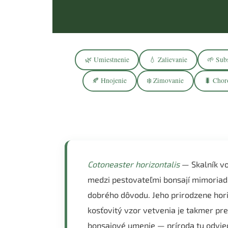
🌿 Umiestnenie
💧 Zalievanie
🌱 Subs
🍂 Hnojenie
❄️ Zimovanie
🐛 Chor
Cotoneaster horizontalis
— Skalník v
medzi pestovateľmi bonsají mimoriadn
dobrého dôvodu. Jeho prirodzene hori
kosťovitý vzor vetvenia je takmer pr
bonsajové umenie — príroda tu odvie