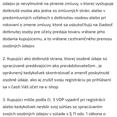
údajov je nevyhnutné na plnenie zmluvy, v ktorej vystupuje
dotknutá osoba ako jedna zo zmluvných strán, alebo v
predzmluvných vzťahoch s dotknutou osobou alebo pri
rokovaní o zmene zmluvy, ktoré sa uskutočňujú na žiadosť
dotknutej osoby pre účely predaja tovaru vrátane jeho
dodania kupujúcemu, a to vrátane cezhraničného prenosu
osobných údajov.
2. Kupujúci ako dotknutá strana, ktorej osobné údaje sú
spracúvané predávajúcim ako prevádzkovateľom , je
oprávnený kedykoľvek skontrolovať a zmeniť poskytnuté
osobné údaje, ako aj zrušiť svoju registráciu po prihlásení
sa v časti Váš účet na e-shop.
3. Kupujúci môže podľa čl. 3 VOP vyjadriť pri registrácii
alebo kedykoľvek neskôr svoj súhlas so spracúvaním
svojich osobných údajov v súlade s § 11 ods. 1 zákona o