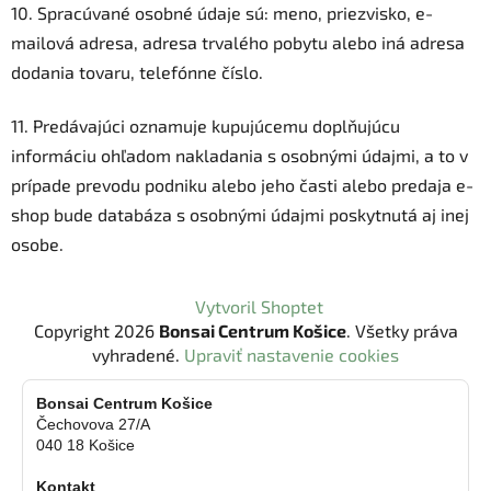
10. Spracúvané osobné údaje sú: meno, priezvisko, e-
mailová adresa, adresa trvalého pobytu alebo iná adresa
dodania tovaru, telefónne číslo.
11. Predávajúci oznamuje kupujúcemu doplňujúcu
informáciu ohľadom nakladania s osobnými údajmi, a to v
prípade prevodu podniku alebo jeho časti alebo predaja e-
shop bude databáza s osobnými údajmi poskytnutá aj inej
osobe.
Z
Vytvoril Shoptet
á
Copyright 2026
Bonsai Centrum Košice
. Všetky práva
p
vyhradené.
Upraviť nastavenie cookies
ä
t
Bonsai Centrum Košice
Čechovova 27/A
i
040 18 Košice
e
Kontakt