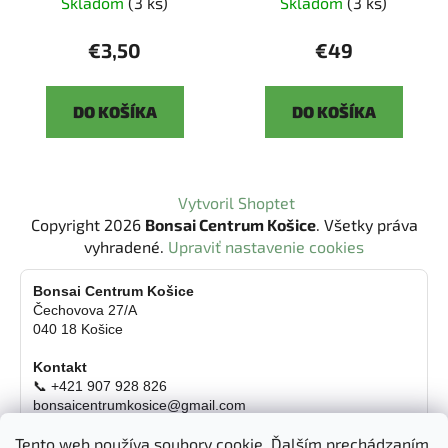
Skladom
(3 ks)
Skladom
(3 ks)
€3,50
€49
DO KOŠÍKA
DO KOŠÍKA
Z
Vytvoril Shoptet
á
Copyright 2026
Bonsai Centrum Košice
. Všetky práva
p
vyhradené.
Upraviť nastavenie cookies
ä
t
Bonsai Centrum Košice
Čechovova 27/A
i
040 18 Košice
e
Kontakt
📞 +421 907 928 826
bonsaicentrumkosice@gmail.com
Platba možná aj kartou
Tento web používa soubory cookie. Ďalším prechádzaním