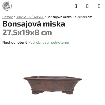
Prejsť
Hľadať
NÁKUP
na
obsah
KOŠÍK
Domov
/
BONSAJOVÉ MISKY
/
Bonsajová miska
27,5x19x8 cm
Bonsajová miska
27,5x19x8 cm
Priemerné
Neohodnotené
Podrobnosti hodnotenia
hodnotenie
produktu
je
0,0
z
5
hviezdičiek.