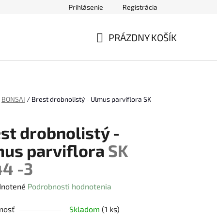
Prihlásenie
Registrácia
ednávky
PRÁZDNY KOŠÍK
NÁKUPNÝ
KOŠÍK
BONSAI
/
Brest drobnolistý - Ulmus parviflora
SK
st drobnolistý -
us parviflora
SK
4 -3
rné
notené
Podrobnosti hodnotenia
enie
nosť
Skladom
(1 ks)
tu