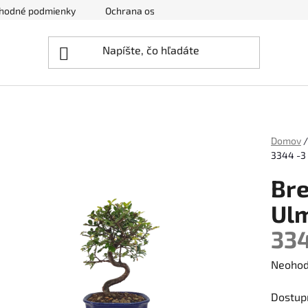
hodné podmienky
Ochrana osobných údajov
Zrušenie obj
Domov
/
3344 -3
Bre
Ulm
334
Prieme
Neohod
hodnot
Dostup
produk