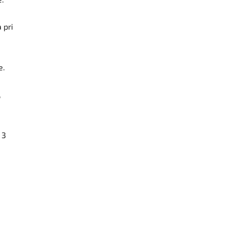
 pri
e.
,
 3