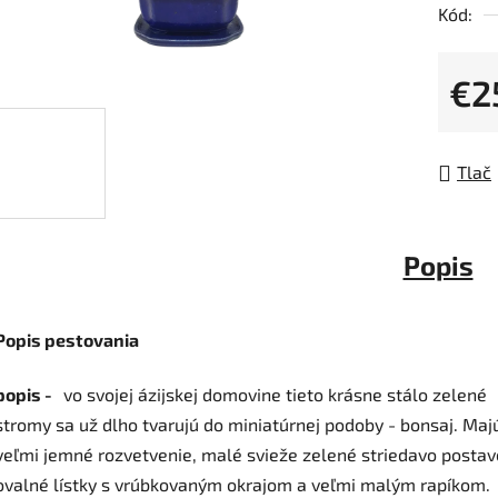
Kód:
je
0,0
z
€2
5
Jedno
hviezdi
Tlač
Popis
Popis pestovania
popis -
vo svojej ázijskej domovine tieto krásne stálo zelené
stromy sa už dlho tvarujú do miniatúrnej podoby - bonsaj. Maj
veľmi jemné rozvetvenie, malé svieže zelené striedavo posta
ovalné lístky s vrúbkovaným okrajom a veľmi malým rapíkom.