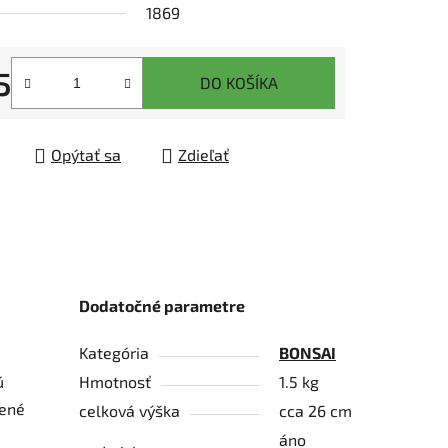
1869
5
DO KOŠÍKA
tková cena:
čiek.
Opýtať sa
Zdieľať
Dodatočné parametre
Kategória
BONSAI
ú
Hmotnosť
1.5 kg
vené
celková výška
cca 26 cm
áno