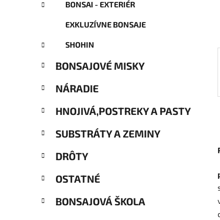
e
BONSAI - EXTERIÉR
ó
l
r
EXKLUZÍVNE BONSAJE
i
e
SHOHIN
BONSAJOVÉ MISKY
NÁRADIE
HNOJIVÁ,POSTREKY A PASTY
SUBSTRÁTY A ZEMINY
DRÔTY
OSTATNÉ
BONSAJOVÁ ŠKOLA