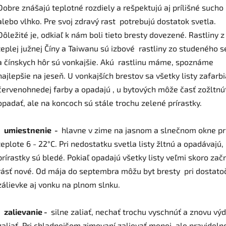
Dobre znášajú teplotné rozdiely a rešpektujú aj prílišné sucho
alebo vlhko. Pre svoj zdravý rast potrebujú dostatok svetla.
Dôležité je, odkiaľ k nám boli tieto bresty dovezené. Rastliny z
teplej južnej Číny a Taiwanu sú izbové rastliny zo studeného 
a čínskych hôr sú vonkajšie. Akú rastlinu máme, spoznáme
najlepšie na jeseň. U vonkajších brestov sa všetky listy zafarb
červenohnedej farby a opadajú , u bytových môže časť zožltnú
opadať, ale na koncoch sú stále trochu zelené prírastky.
. umiestnenie -
hlavne v zime na jasnom a slnečnom okne pr
teplote 6 - 22°C. Pri nedostatku svetla listy žltnú a opadávajú,
prírastky sú bledé. Pokiaľ opadajú všetky listy veľmi skoro zač
rásť nové. Od mája do septembra môžu byt bresty pri dostato
zálievke aj vonku na plnom slnku.
. zalievanie -
silne zaliať, nechať trochu vyschnúť a znovu vý
zaliať. Pri chladnejšom zimovaní zalievať menej, ale pravideln