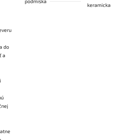
podmiska
keramicka
severu
ia do
ť a
i
nú
čnej
datne
e.