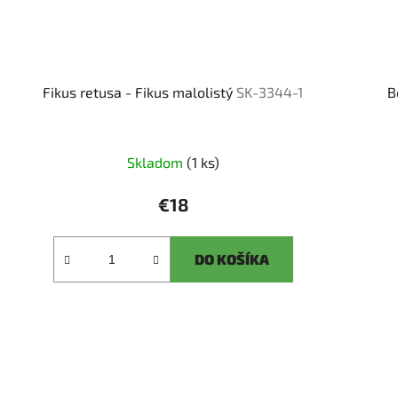
Fikus retusa - Fikus malolistý
SK-3344-1
B
Skladom
(1 ks)
€18
DO KOŠÍKA