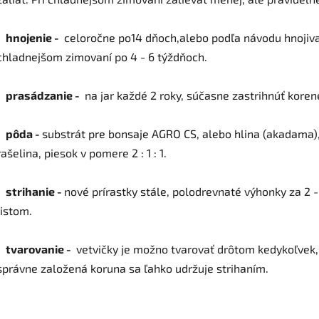
. hnojenie -
celoročne po14 dňoch,alebo podľa návodu hnojiva
chladnejšom zimovaní po 4 - 6 týždňoch.
. prasádzanie -
na jar každé 2 roky, súčasne zastrihnúť koren
. pôda -
substrát pre bonsaje AGRO CS, alebo hlina (akadama)
rašelina, piesok v pomere 2 : 1 : 1.
. strihanie -
nové prírastky stále, polodrevnaté výhonky za 2 -
listom.
. tvarovanie -
vetvičky je možno tvarovať drôtom kedykoľvek,
správne založená koruna sa ľahko udržuje strihaním.