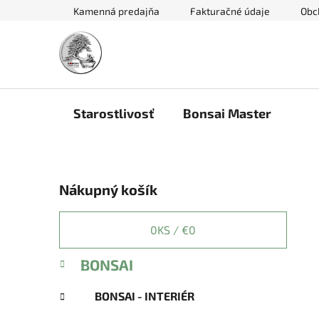
Prejsť
Kamenná predajňa
Fakturačné údaje
Obc
na
obsah
Starostlivosť
Bonsai Master
B
Nákupný košík
o
č
n
0
KS /
€0
ý
K
Preskočiť
BONSAI
p
a
kategórie
a
t
BONSAI - INTERIÉR
e
n
g