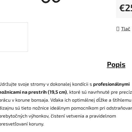
z
€2
5
Jedno
hviezdi
Tlač
Popis
Udržujte svoje stromy v dokonalej kondícii s
profesionálnymi
nožnicami na prestrih (19,5 cm)
, ktoré sú navrhnuté pre precí
prácu v korune bonsaja. Vďaka ich optimálnej dĺžke a štíhlemu
dizajnu sú tieto nožnice ideálnym pomocníkom pri odstraňova
prebytočných výhonkov, čistení vetvenia a pravidelnom
presvetľovaní koruny.