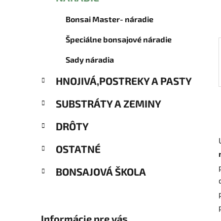
ó
l
r
Bonsai Master- náradie
i
e
Špeciálne bonsajové náradie
Sady náradia
HNOJIVÁ,POSTREKY A PASTY
SUBSTRÁTY A ZEMINY
DRÔTY
OSTATNÉ
BONSAJOVÁ ŠKOLA
Informácie pre vás