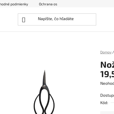
hodné podmienky
Ochrana osobných údajov
Zrušenie obj
Domov
/
Nož
19
Prieme
Neohod
hodnot
Dostup
produk
Kód:
je
0,0