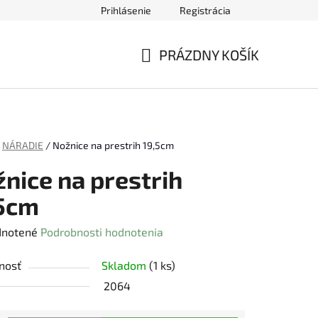
Prihlásenie
Registrácia
ednávky
PRÁZDNY KOŠÍK
NÁKUPNÝ
KOŠÍK
NÁRADIE
/
Nožnice na prestrih 19,5cm
nice na prestrih
,5cm
rné
notené
Podrobnosti hodnotenia
enie
nosť
Skladom
(1 ks)
tu
2064