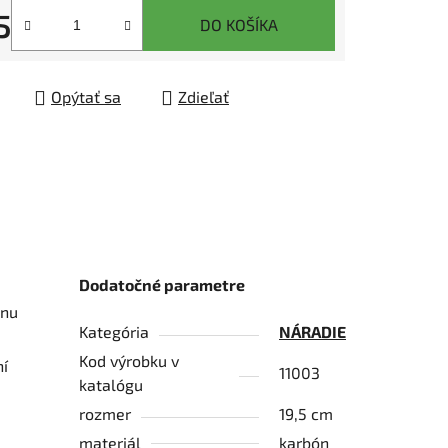
5
DO KOŠÍKA
tková cena:
čiek.
Opýtať sa
Zdieľať
Dodatočné parametre
znu
Kategória
NÁRADIE
Kod výrobku v
ní
11003
katalógu
rozmer
19,5 cm
materiál
karbón