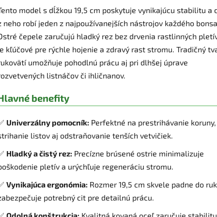
Tento model s dĺžkou 19,5 cm poskytuje vynikajúcu stabilitu a c
z neho robí jeden z najpoužívanejších nástrojov každého bonsaj
Ostré čepele zaručujú hladký rez bez drvenia rastlinných pletív
je kľúčové pre rýchle hojenie a zdravý rast stromu. Tradičný tv
rukovätí umožňuje pohodlnú prácu aj pri dlhšej úprave
rozvetvených listnáčov či ihličnanov.
Hlavné benefity
✅
Univerzálny pomocník:
Perfektné na prestrihávanie koruny,
strihanie listov aj odstraňovanie tenších vetvičiek.
✅
Hladký a čistý rez:
Precízne brúsené ostrie minimalizuje
poškodenie pletív a urýchľuje regeneráciu stromu.
✅
Vynikajúca ergonómia:
Rozmer 19,5 cm skvele padne do ruk
zabezpečuje potrebný cit pre detailnú prácu.
✅
Odolná konštrukcia:
Kvalitná kovaná oceľ zaručuje stabilitu