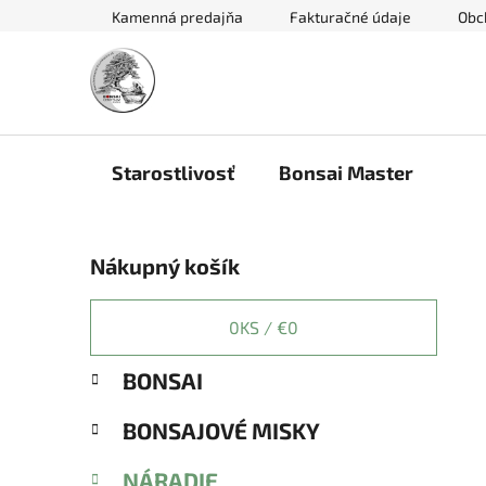
Prejsť
Kamenná predajňa
Fakturačné údaje
Obc
na
obsah
Starostlivosť
Bonsai Master
B
Nákupný košík
o
č
n
0
KS /
€0
ý
K
Preskočiť
BONSAI
p
a
kategórie
a
t
BONSAJOVÉ MISKY
e
n
g
e
NÁRADIE