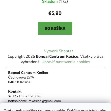
Skladom
(1 ks)
€5,90
DO KOŠÍKA
Z
Vytvoril Shoptet
á
Copyright 2026
Bonsai Centrum Košice
. Všetky práva
p
vyhradené.
Upraviť nastavenie cookies
ä
t
Bonsai Centrum Košice
Čechovova 27/A
i
040 18 Košice
e
Kontakt
📞 +421 907 928 826
bonsaicentrumkosice@gmail.com
Platba možná aj kartou
Tento web používa soubory cookie. Ďalším prechádzaním