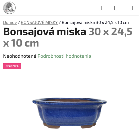
Prejsť
Hľadať
NÁKUP
na
obsah
KOŠÍK
Domov
/
BONSAJOVÉ MISKY
/
Bonsajová miska
30 x 24,5 x 10 cm
Bonsajová miska
30 x 24,5
x 10 cm
Priemerné
Neohodnotené
Podrobnosti hodnotenia
hodnotenie
NOVINKA
produktu
je
0,0
z
5
hviezdičiek.