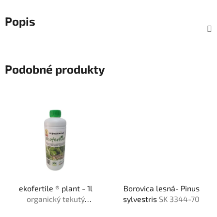
Popis
Podobné produkty
ekofertile ® plant - 1l
Borovica lesná- Pinus
organický tekutý
sylvestris
SK 3344-70
bio❘me❘stimulant