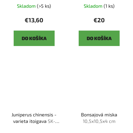
Skladom
(>5 ks)
Skladom
(1 ks)
€13,60
€20
DO KOŠÍKA
DO KOŠÍKA
Juniperus chinensis -
Bonsajová miska
varieta itoigava
SK-
10,5x10,5x4 cm
3344-66