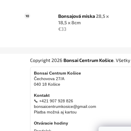
Bonsajová miska
28,5 x
18,5 x 8cm
€33
Z
Copyright 2026
Bonsai Centrum Košice
. Všetk
á
p
Bonsai Centrum Košice
ä
Čechovova 27/A
040 18 Košice
t
i
Kontakt
e
📞 +421 907 928 826
bonsaicentrumkosice@gmail.com
Platba možná aj kartou
Otváracie hodiny