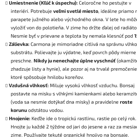
Umiestnenie (Kľúč k úspechu):
Celoročne ho pestujte v
interiéri. Potrebuje
veľmi svetlé miesto
, ideálne priamo 
parapete južného alebo východného okna. V lete ho môž
vyložiť von do polotieňa. V zime ho držte ďalej od radiáto
Nesmie byť v prievane a teplota by nemala klesnúť pod
1
Zálievka:
Carmona je mimoriadne citlivá na správnu vlhko
substrátu. Polievajte ju výdatne, keď povrch pôdy mierne
preschne.
Nikdy ju nenechajte úplne vyschnúť
(okamžit
zhadzuje listy a hynie), ale pozor aj na trvalé premočenie
ktoré spôsobuje hnilobu koreňov.
Vzdušná vlhkosť:
Miluje vysokú vlhkosť vzduchu. Bonsaj
postavte na misku s vlhkými kamienkami alebo keramzi
(voda sa nesmie dotýkať dna misky) a pravidelne
roste
korunu
odstátou vodou.
Hnojenie:
Keďže ide o tropickú rastlinu, rastie po celý rok.
Hnojte ju každé 2 týždne od jari do jesene a raz za mesia
zime. Používajte tekuté organické hnojivo na bonsaje.