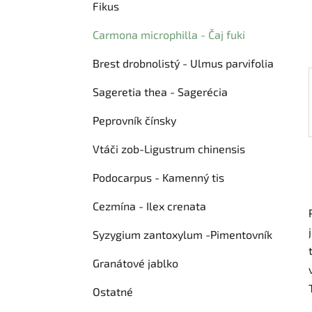
e
Fikus
ó
l
r
Carmona microphilla - Čaj fuki
i
e
Brest drobnolistý - Ulmus parvifolia
Sageretia thea - Sagerécia
Peprovník čínsky
Vtáči zob-Ligustrum chinensis
Podocarpus - Kamenný tis
Cezmína - Ilex crenata
Syzygium zantoxylum -Pimentovník
Granátové jablko
Ostatné