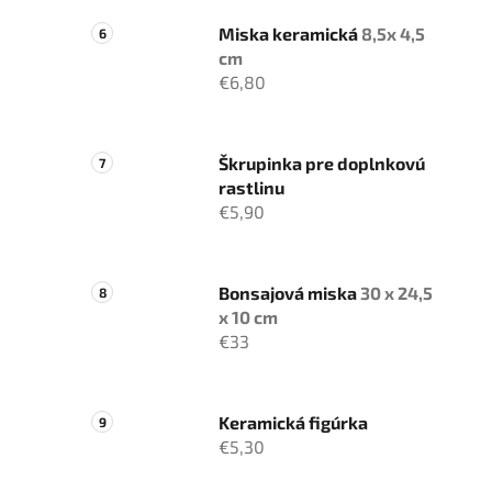
Miska keramická
8,5x 4,5
cm
€6,80
Škrupinka pre doplnkovú
rastlinu
€5,90
Bonsajová miska
30 x 24,5
x 10 cm
€33
Keramická figúrka
€5,30