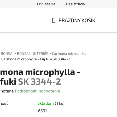
Prihlásenie
Registrácia
ednávky
PRÁZDNY KOŠÍK
NÁKUPNÝ
KOŠÍK
BONSAI
/
BONSAI - INTERIÉR
/
Carmona microphilla -
/
Carmona microphylla - Čaj fuki
SK 3344-2
mona microphylla -
 fuki
SK 3344-2
rné
notené
Podrobnosti hodnotenia
enie
nosť
Skladom
(1 ks)
tu
6591