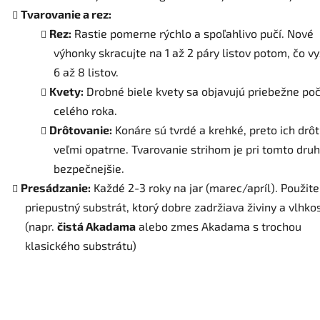
Tvarovanie a rez:
Rez:
Rastie pomerne rýchlo a spoľahlivo pučí. Nové
výhonky skracujte na 1 až 2 páry listov potom, čo v
6 až 8 listov.
Kvety:
Drobné biele kvety sa objavujú priebežne po
celého roka.
Drôtovanie:
Konáre sú tvrdé a krehké, preto ich drôt
veľmi opatrne. Tvarovanie strihom je pri tomto dru
bezpečnejšie.
Presádzanie:
Každé 2-3 roky na jar (marec/apríl). Použite
priepustný substrát, ktorý dobre zadržiava živiny a vlhko
(napr.
čistá Akadama
alebo zmes Akadama s trochou
klasického substrátu)