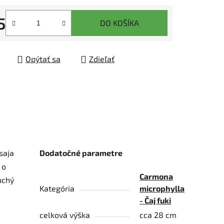
5
DO KOŠÍKA
tková cena:
čiek.
Opýtať sa
Zdieľať
saja
Dodatočné parametre
 o
Carmona
uchý
Kategória
microphylla
- Čaj fuki
celková výška
cca 28 cm