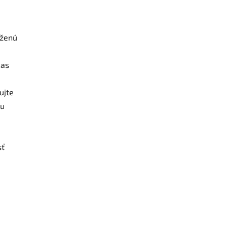
yženú
čas
ujte
hu
sť