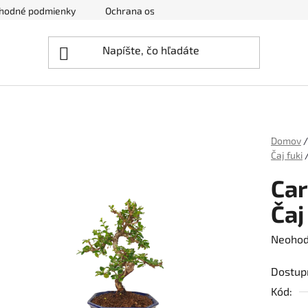
hodné podmienky
Ochrana osobných údajov
Zrušenie obj
Domov
/
Čaj fuki
Car
Čaj
Prieme
Neohod
hodnot
Dostup
produk
Kód:
je