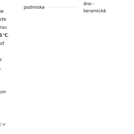
áno -
podmiska
keramická
na
ete
rov.
5 °C
.
sť
e
,
tom
c v