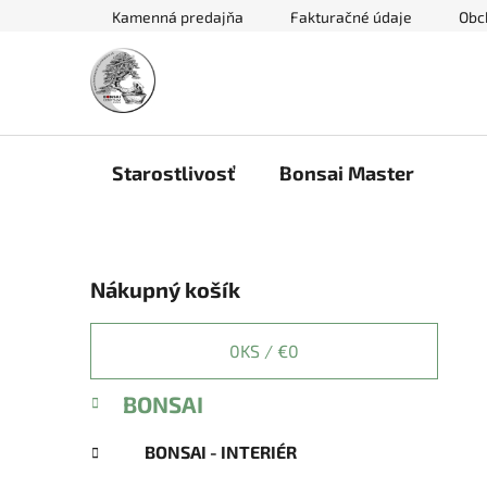
Prejsť
Kamenná predajňa
Fakturačné údaje
Obc
na
obsah
Starostlivosť
Bonsai Master
B
Nákupný košík
o
č
n
0
KS /
€0
ý
K
Preskočiť
BONSAI
p
a
kategórie
a
t
BONSAI - INTERIÉR
e
n
g