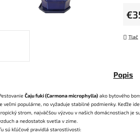
0,0
z
€3
5
Jedno
hviezdi
Tlač
Popis
Pestovanie
Čaju fuki (Carmona microphylla)
ako bytového bon
je veľmi populárne, no vyžaduje stabilné podmienky. Keďže ide
tropický strom, najväčšou výzvou v našich domácnostiach je s
vzduch a nedostatok svetla v zime.
Tu sú kľúčové pravidlá starostlivosti: