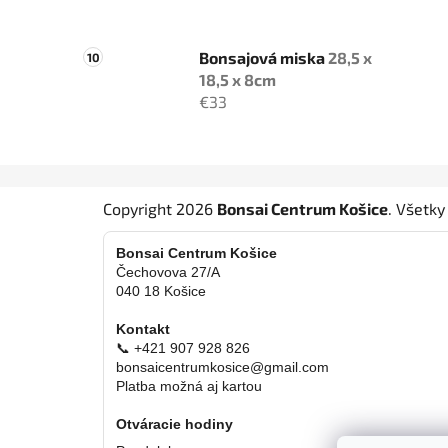
Bonsajová miska
28,5 x
18,5 x 8cm
€33
Z
Copyright 2026
Bonsai Centrum Košice
. Všetk
á
p
Bonsai Centrum Košice
ä
Čechovova 27/A
040 18 Košice
t
i
Kontakt
e
📞 +421 907 928 826
bonsaicentrumkosice@gmail.com
Platba možná aj kartou
Otváracie hodiny