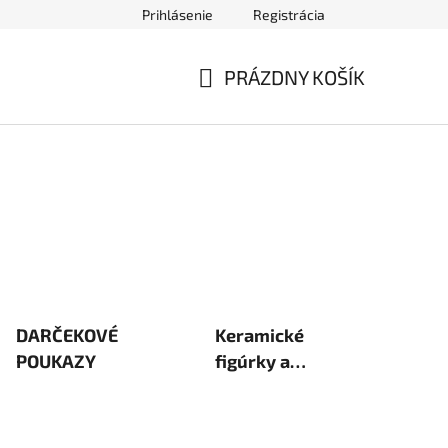
Prihlásenie
Registrácia
ednávky
PRÁZDNY KOŠÍK
NÁKUPNÝ
KOŠÍK
DARČEKOVÉ
Keramické
POUKAZY
figúrky a
miniatúry pre
bonsaje