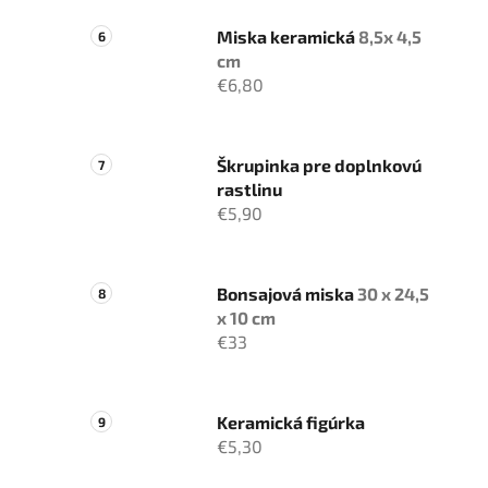
Miska keramická
8,5x 4,5
cm
€6,80
Škrupinka pre doplnkovú
rastlinu
€5,90
Bonsajová miska
30 x 24,5
x 10 cm
€33
Keramická figúrka
€5,30