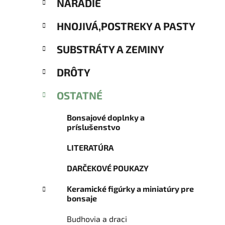
NÁRADIE
ó
l
r
HNOJIVÁ,POSTREKY A PASTY
i
e
SUBSTRÁTY A ZEMINY
DRÔTY
OSTATNÉ
Bonsajové doplnky a
príslušenstvo
LITERATÚRA
DARČEKOVÉ POUKAZY
Keramické figúrky a miniatúry pre
bonsaje
Budhovia a draci