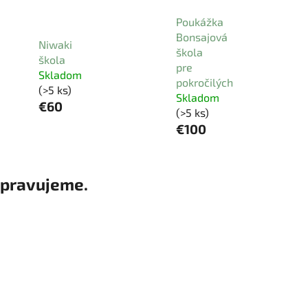
Poukážka
Bonsajová
Niwaki
škola
škola
pre
Skladom
pokročilých
(>5 ks)
Skladom
€60
(>5 ks)
€100
ipravujeme.