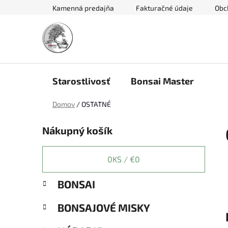
Prejsť
Kamenná predajňa
Fakturačné údaje
Obc
na
obsah
Starostlivosť
Bonsai Master
Domov
/
OSTATNÉ
B
Nákupný košík
o
č
n
0
KS /
€0
ý
K
Preskočiť
BONSAI
p
a
kategórie
a
t
BONSAJOVÉ MISKY
e
n
g
e