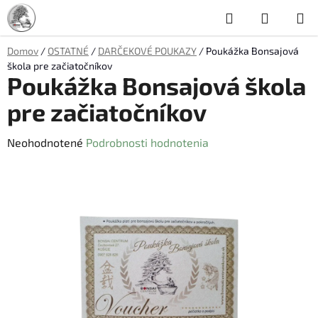
Prejsť
Hľadať
NÁKUP
na
obsah
KOŠÍK
Domov
/
OSTATNÉ
/
DARČEKOVÉ POUKAZY
/
Poukážka Bonsajová
škola pre začiatočníkov
Poukážka Bonsajová škola
pre začiatočníkov
Priemerné
Neohodnotené
Podrobnosti hodnotenia
hodnotenie
produktu
je
0,0
z
5
hviezdičiek.