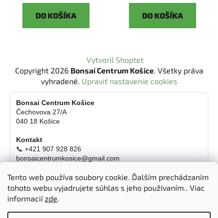
DO KOŠÍKA
DO KOŠÍKA
Z
Vytvoril Shoptet
á
Copyright 2026
Bonsai Centrum Košice
. Všetky práva
p
vyhradené.
Upraviť nastavenie cookies
ä
t
Bonsai Centrum Košice
Čechovova 27/A
i
040 18 Košice
e
Kontakt
📞 +421 907 928 826
bonsaicentrumkosice@gmail.com
Platba možná aj kartou
Tento web používa soubory cookie. Ďalším prechádzaním
Otváracie hodiny
tohoto webu vyjadrujete súhlas s jeho používaním.. Viac
informacií
zde
.
Pondelok
Zatvorené
Utorok
10:00 - 18:00 hod.