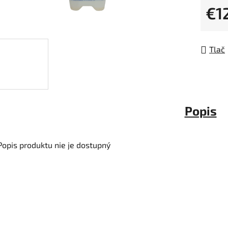
z
€1
5
Jedno
hviezdi
Tlač
Popis
Popis produktu nie je dostupný