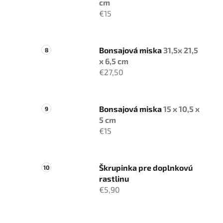
cm
€15
Bonsajová miska
31,5x 21,5
x 6,5 cm
€27,50
Bonsajová miska
15 x 10,5 x
5 cm
€15
Škrupinka pre doplnkovú
rastlinu
€5,90