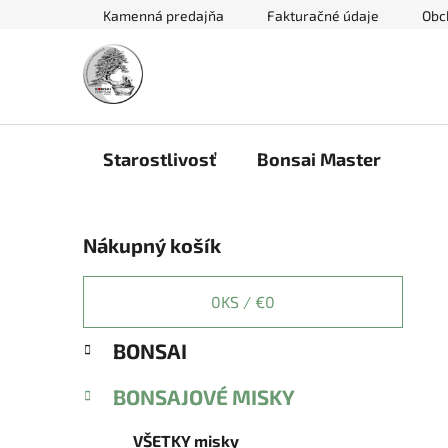
Prejsť
Kamenná predajňa
Fakturačné údaje
Obc
na
obsah
Starostlivosť
Bonsai Master
B
Nákupný košík
o
č
n
0
KS /
€0
ý
K
Preskočiť
BONSAI
p
a
kategórie
a
t
BONSAJOVÉ MISKY
e
n
g
e
VŠETKY misky