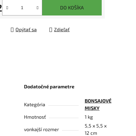
2
DO KOŠÍKA
tková cena:
čiek.
Opýtať sa
Zdieľať
Dodatočné parametre
BONSAJOVÉ
Kategória
MISKY
Hmotnosť
1 kg
5,5 x 5,5 x
vonkajší rozmer
12 cm