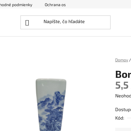
hodné podmienky
Ochrana osobných údajov
Zrušenie obj
Domov
/
Bo
5,5
Prieme
Neohod
hodnot
Dostup
produk
Kód:
je
0,0