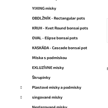
ó
l
r
YIXING misky
i
e
OBDLŽNÍK - Rectangular pots
KRUH - Kvet Round bonsai pots
OVAL - Elipse bonsai pots
KASKÁDA - Cascade bonsai pot
Miska s podmiskou
EXLUZÍVNE misky
Škrupinky
Plastové misky a podmisky
singované misky
Neglazované misky