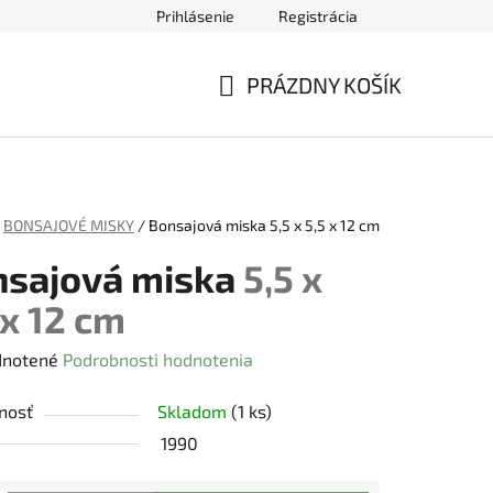
Prihlásenie
Registrácia
ednávky
PRÁZDNY KOŠÍK
NÁKUPNÝ
KOŠÍK
BONSAJOVÉ MISKY
/
Bonsajová miska
5,5 x 5,5 x 12 cm
nsajová miska
5,5 x
 x 12 cm
rné
notené
Podrobnosti hodnotenia
enie
nosť
Skladom
(1 ks)
tu
1990