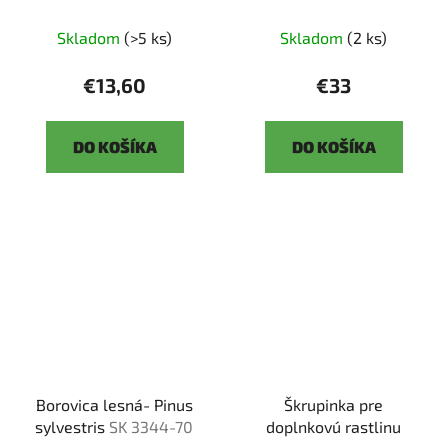
bio❘me❘stimulant
Skladom
(>5 ks)
Skladom
(2 ks)
€13,60
€33
DO KOŠÍKA
DO KOŠÍKA
Borovica lesná- Pinus
Škrupinka pre
sylvestris
SK 3344-70
doplnkovú rastlinu