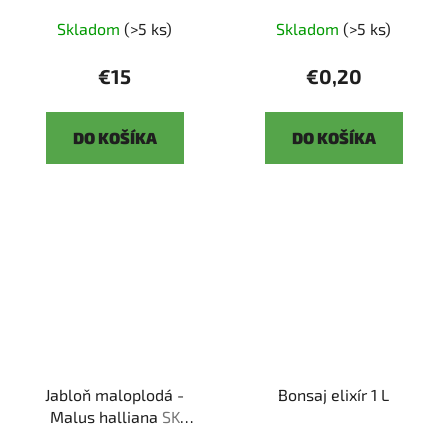
Skladom
(>5 ks)
Skladom
(>5 ks)
€15
€0,20
DO KOŠÍKA
DO KOŠÍKA
Jabloň maloplodá -
Bonsaj elixír 1 L
Malus halliana
SK
3344-58