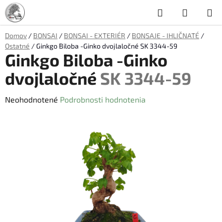
Prejsť
Hľadať
NÁKUP
na
obsah
KOŠÍK
Domov
/
BONSAI
/
BONSAI - EXTERIÉR
/
BONSAJE - IHLIČNATÉ
/
Ostatné
/
Ginkgo Biloba -Ginko dvojlaločné
SK 3344-59
Ginkgo Biloba -Ginko
dvojlaločné
SK 3344-59
Priemerné
Neohodnotené
Podrobnosti hodnotenia
hodnotenie
produktu
je
0,0
z
5
hviezdičiek.