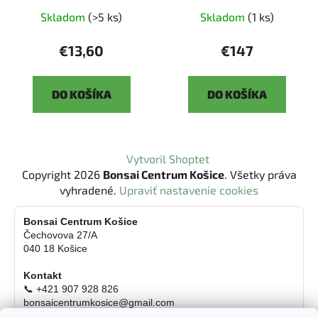
Skladom
(>5 ks)
Skladom
(1 ks)
€13,60
€147
DO KOŠÍKA
DO KOŠÍKA
Z
Vytvoril Shoptet
á
Copyright 2026
Bonsai Centrum Košice
. Všetky práva
p
vyhradené.
Upraviť nastavenie cookies
ä
t
Bonsai Centrum Košice
Čechovova 27/A
i
040 18 Košice
e
Kontakt
📞 +421 907 928 826
bonsaicentrumkosice@gmail.com
Platba možná aj kartou