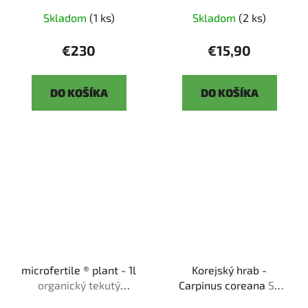
Skladom
(1 ks)
Skladom
(2 ks)
€230
€15,90
DO KOŠÍKA
DO KOŠÍKA
microfertile ® plant - 1l
Korejský hrab -
organický tekutý
Carpinus coreana
SK
bio❘me❘stimulant
3344-55