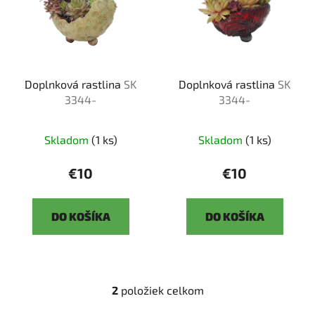
i
s
p
r
Doplnková rastlina
SK
Doplnková rastlina
SK
o
3344-
3344-
d
u
k
Skladom
(1 ks)
Skladom
(1 ks)
t
€10
€10
o
v
DO KOŠÍKA
DO KOŠÍKA
2
položiek celkom
O
v