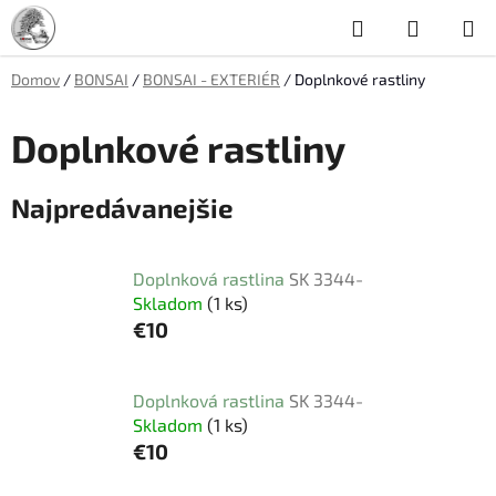
Prejsť
Hľadať
NÁKUP
na
obsah
KOŠÍK
Domov
/
BONSAI
/
BONSAI - EXTERIÉR
/
Doplnkové rastliny
Doplnkové rastliny
Najpredávanejšie
Doplnková rastlina
SK 3344-
Skladom
(1 ks)
€10
Doplnková rastlina
SK 3344-
Skladom
(1 ks)
€10