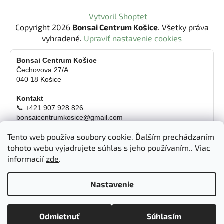
l
Z
Vytvoril Shoptet
á
á
Copyright 2026
Bonsai Centrum Košice
. Všetky práva
d
p
vyhradené.
Upraviť nastavenie cookies
a
ä
c
t
Bonsai Centrum Košice
i
Čechovova 27/A
i
e
040 18 Košice
p
e
r
Kontakt
v
📞 +421 907 928 826
k
bonsaicentrumkosice@gmail.com
Platba možná aj kartou
y
Tento web používa soubory cookie. Ďalším prechádzaním
v
Otváracie hodiny
tohoto webu vyjadrujete súhlas s jeho používaním.. Viac
ý
informacií
zde
.
Pondelok
Zatvorené
p
Utorok
10:00 - 18:00 hod.
i
Streda
10:00 - 18:00 hod.
s
Nastavenie
u
Štvrtok
10:00 - 18:00 hod.
Piatok
10:00 - 18:00 hod.
Odmietnuť
Súhlasím
Sobota
09:00 - 12:00 hod.