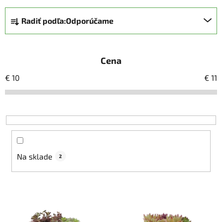
R
Radiť podľa:
Odporúčame
a
d
e
Cena
n
i
€
10
€
11
e
p
r
o
d
u
Na sklade
2
k
t
o
V
v
ý
p