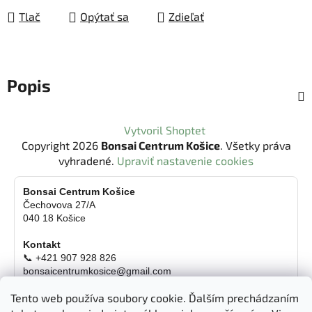
Tlač
Opýtať sa
Zdieľať
Popis
Z
Vytvoril Shoptet
á
Copyright 2026
Bonsai Centrum Košice
. Všetky práva
p
vyhradené.
Upraviť nastavenie cookies
ä
t
Bonsai Centrum Košice
Čechovova 27/A
i
040 18 Košice
e
Kontakt
📞 +421 907 928 826
bonsaicentrumkosice@gmail.com
Platba možná aj kartou
Tento web používa soubory cookie. Ďalším prechádzaním
Otváracie hodiny