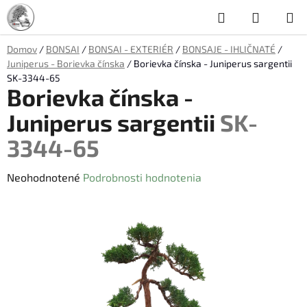
Prejsť
Hľadať
NÁKUP
na
obsah
KOŠÍK
Domov
/
BONSAI
/
BONSAI - EXTERIÉR
/
BONSAJE - IHLIČNATÉ
/
Juniperus - Borievka čínska
/
Borievka čínska - Juniperus sargentii
SK-3344-65
Borievka čínska -
Juniperus sargentii
SK-
3344-65
Priemerné
Neohodnotené
Podrobnosti hodnotenia
hodnotenie
produktu
je
0,0
z
5
hviezdičiek.