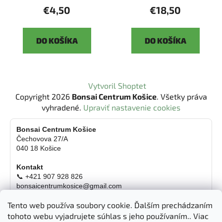
€4,50
€18,50
DO KOŠÍKA
DO KOŠÍKA
Z
Vytvoril Shoptet
á
Copyright 2026
Bonsai Centrum Košice
. Všetky práva
p
vyhradené.
Upraviť nastavenie cookies
ä
t
Bonsai Centrum Košice
Čechovova 27/A
i
040 18 Košice
e
Kontakt
📞 +421 907 928 826
bonsaicentrumkosice@gmail.com
Platba možná aj kartou
Tento web používa soubory cookie. Ďalším prechádzaním
Otváracie hodiny
tohoto webu vyjadrujete súhlas s jeho používaním.. Viac