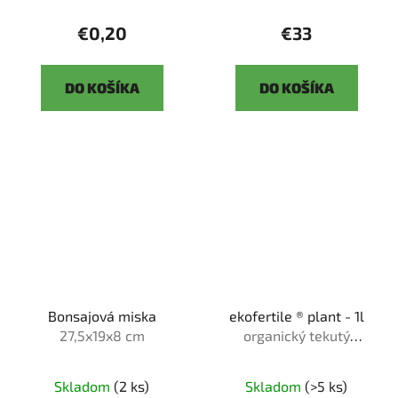
€0,20
€33
DO KOŠÍKA
DO KOŠÍKA
Bonsajová miska
ekofertile ® plant - 1l
27,5x19x8 cm
organický tekutý
bio❘me❘stimulant
Skladom
(2 ks)
Skladom
(>5 ks)