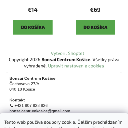
€14
€69
DO KOŠÍKA
DO KOŠÍKA
Z
Vytvoril Shoptet
á
Copyright 2026
Bonsai Centrum Košice
. Všetky práva
p
vyhradené.
Upraviť nastavenie cookies
ä
t
Bonsai Centrum Košice
Čechovova 27/A
i
040 18 Košice
e
Kontakt
📞 +421 907 928 826
bonsaicentrumkosice@gmail.com
Platba možná aj kartou
Tento web používa soubory cookie. Ďalším prechádzaním
Otváracie hodiny