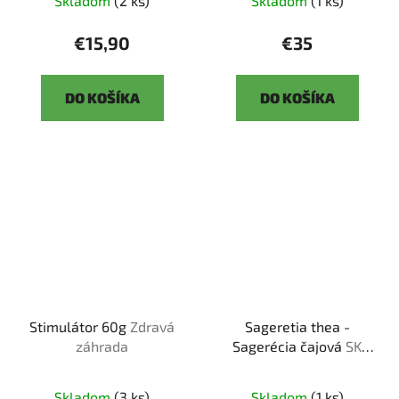
Skladom
(2 ks)
Skladom
(1 ks)
€15,90
€35
DO KOŠÍKA
DO KOŠÍKA
Stimulátor 60g
Zdravá
Sageretia thea -
záhrada
Sagerécia čajová
SK
3344-8
Skladom
(3 ks)
Skladom
(1 ks)