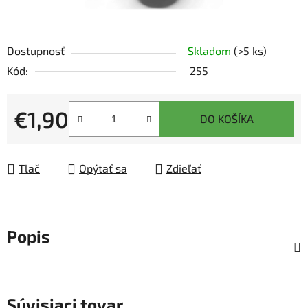
Dostupnosť
Skladom
(>5 ks)
Kód:
255
€1,90
DO KOŠÍKA
Jednotková cena:
Tlač
Opýtať sa
Zdieľať
Popis
Súvisiaci tovar