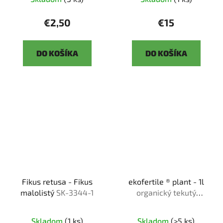
€2,50
€15
DO KOŠÍKA
DO KOŠÍKA
Fikus retusa - Fikus
ekofertile ® plant - 1l
malolistý
SK-3344-1
organický tekutý
bio❘me❘stimulant
Skladom
(1 ks)
Skladom
(>5 ks)