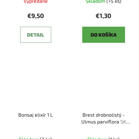
Vypredané
Skladom
(>5 ks)
€9,50
€1,30
DETAIL
DO KOŠÍKA
Bonsaj elixír 1 L
Brest drobnolistý -
Ulmus parviflora
SK
3344 -3