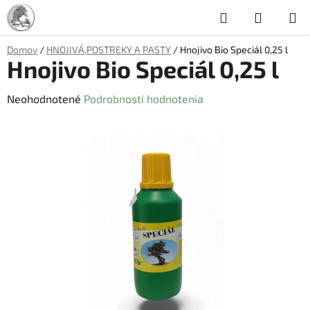
Prejsť
Hľadať
NÁKUP
na
obsah
KOŠÍK
Domov
/
HNOJIVÁ,POSTREKY A PASTY
/
Hnojivo Bio Speciál 0,25 l
Hnojivo Bio Speciál 0,25 l
Priemerné
Neohodnotené
Podrobnosti hodnotenia
hodnotenie
produktu
je
0,0
z
5
hviezdičiek.