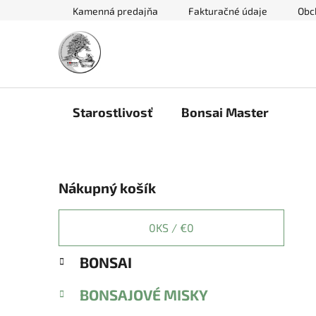
Prejsť
Kamenná predajňa
Fakturačné údaje
Obc
na
obsah
Starostlivosť
Bonsai Master
B
Nákupný košík
o
č
n
0
KS /
€0
ý
K
Preskočiť
BONSAI
p
a
kategórie
a
t
BONSAJOVÉ MISKY
e
n
g