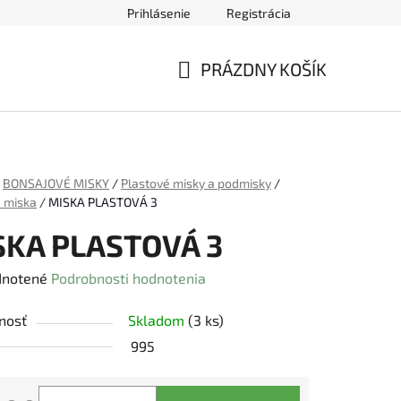
Prihlásenie
Registrácia
ednávky
PRÁZDNY KOŠÍK
NÁKUPNÝ
KOŠÍK
BONSAJOVÉ MISKY
/
Plastové misky a podmisky
/
á miska
/
MISKA PLASTOVÁ 3
SKA PLASTOVÁ 3
rné
notené
Podrobnosti hodnotenia
enie
nosť
Skladom
(3 ks)
tu
995