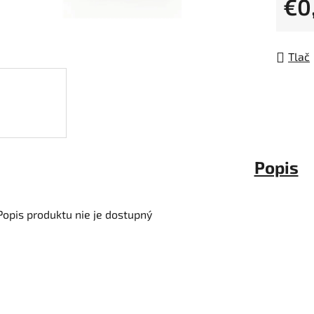
€0
5
Jedno
hviezdi
Tlač
Popis
Popis produktu nie je dostupný