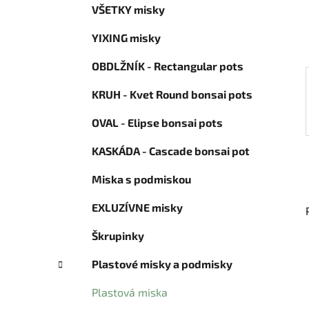
e
VŠETKY misky
ó
l
r
YIXING misky
i
e
OBDLŽNÍK - Rectangular pots
KRUH - Kvet Round bonsai pots
OVAL - Elipse bonsai pots
KASKÁDA - Cascade bonsai pot
Miska s podmiskou
EXLUZÍVNE misky
Škrupinky
Plastové misky a podmisky
Plastová miska