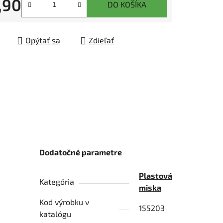
,90
DO KOŠÍKA
tková cena:
čiek.
Opýtať sa
Zdieľať
Dodatočné parametre
Plastová
Kategória
miska
Kod výrobku v
155203
katalógu