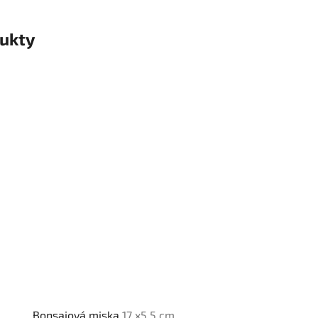
ukty
Bonsajová miska
17 x5,5 cm