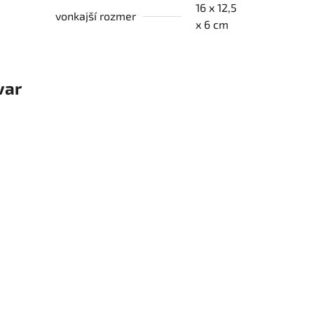
16 x 12,5
vonkajší rozmer
x 6 cm
var