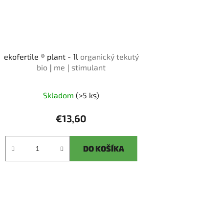
ekofertile ® plant - 1l
organický tekutý
bio❘me❘stimulant
Skladom
(>5 ks)
€13,60
DO KOŠÍKA