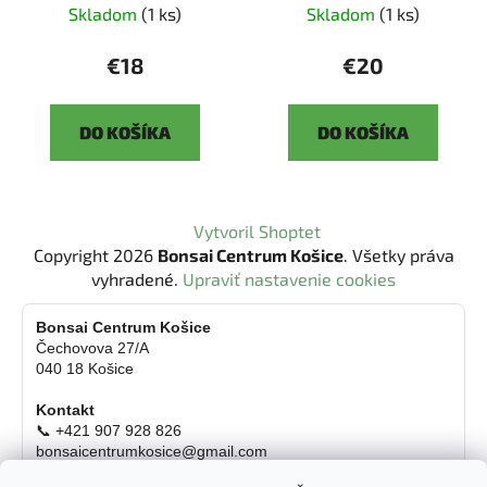
Skladom
(1 ks)
Skladom
(1 ks)
€18
€20
DO KOŠÍKA
DO KOŠÍKA
Z
Vytvoril Shoptet
á
Copyright 2026
Bonsai Centrum Košice
. Všetky práva
p
vyhradené.
Upraviť nastavenie cookies
ä
t
Bonsai Centrum Košice
Čechovova 27/A
i
040 18 Košice
e
Kontakt
📞 +421 907 928 826
bonsaicentrumkosice@gmail.com
Platba možná aj kartou