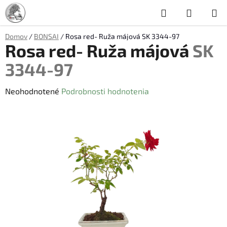
Prejsť
Hľadať
NÁKUP
na
obsah
KOŠÍK
Domov
/
BONSAI
/
Rosa red- Ruža májová
SK 3344-97
Rosa red- Ruža májová
SK
3344-97
Priemerné
Neohodnotené
Podrobnosti hodnotenia
hodnotenie
produktu
je
0,0
z
5
hviezdičiek.