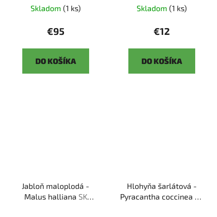
Skladom
(1 ks)
Skladom
(1 ks)
€95
€12
DO KOŠÍKA
DO KOŠÍKA
Jabloň maloplodá -
Hlohyňa šarlátová -
Malus halliana
SK
Pyracantha coccinea
SK
3344-58
3344-78