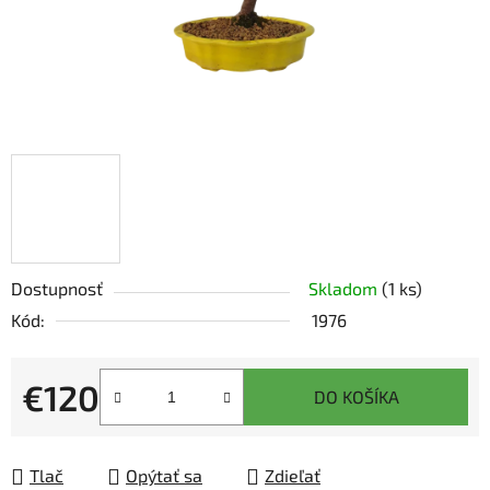
Dostupnosť
Skladom
(1 ks)
Kód:
1976
€120
DO KOŠÍKA
Jednotková cena:
Tlač
Opýtať sa
Zdieľať