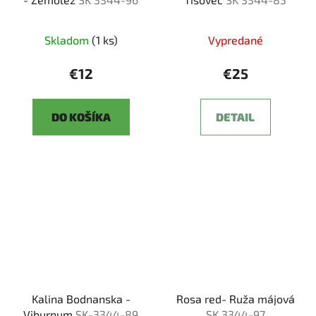
Skladom
(1 ks)
Vypredané
€12
€25
DO KOŠÍKA
DETAIL
Kalina Bodnanska -
Rosa red- Ruža májová
Viburnum
SK-3344-89
SK 3344-97