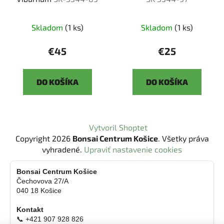
Skladom
(1 ks)
Skladom
(1 ks)
€45
€25
DO KOŠÍKA
DO KOŠÍKA
Z
Vytvoril Shoptet
á
Copyright 2026
Bonsai Centrum Košice
. Všetky práva
p
vyhradené.
Upraviť nastavenie cookies
ä
t
Bonsai Centrum Košice
Čechovova 27/A
i
040 18 Košice
e
Kontakt
📞 +421 907 928 826