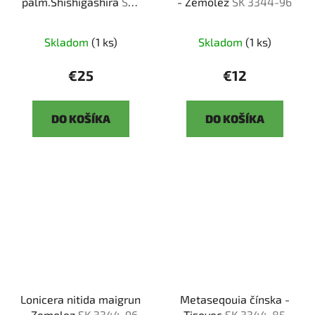
palm.Shishigashira
SK-
- Zemolez
SK 3344-96
3344-51
Skladom
(1 ks)
Skladom
(1 ks)
€25
€12
DO KOŠÍKA
DO KOŠÍKA
Lonicera nitida maigrun
Metaseqouia čínska -
- Zemolez
SK 3344-96
Tisovec
SK 3344-85