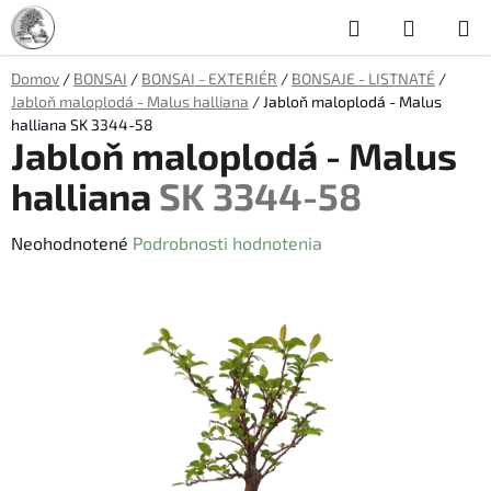
Prejsť
Hľadať
NÁKUP
na
obsah
KOŠÍK
Domov
/
BONSAI
/
BONSAI - EXTERIÉR
/
BONSAJE - LISTNATÉ
/
Jabloň maloplodá - Malus halliana
/
Jabloň maloplodá - Malus
halliana
SK 3344-58
Jabloň maloplodá - Malus
halliana
SK 3344-58
Priemerné
Neohodnotené
Podrobnosti hodnotenia
hodnotenie
produktu
je
0,0
z
5
hviezdičiek.