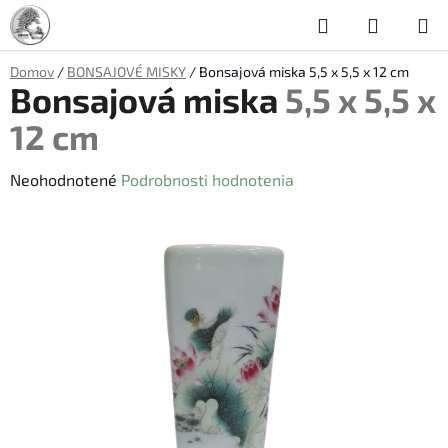
Prejsť
Hľadať
NÁKUP
na
obsah
KOŠÍK
Domov
/
BONSAJOVÉ MISKY
/
Bonsajová miska
5,5 x 5,5 x 12 cm
Bonsajová miska
5,5 x 5,5 x
12 cm
Priemerné
Neohodnotené
Podrobnosti hodnotenia
hodnotenie
produktu
je
0,0
z
5
hviezdičiek.