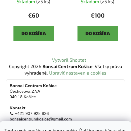
Skladom
(>5 ks)
Skladom
(>5 ks)
€60
€100
DO KOŠÍKA
DO KOŠÍKA
Z
Vytvoril Shoptet
á
Copyright 2026
Bonsai Centrum Košice
. Všetky práva
p
vyhradené.
Upraviť nastavenie cookies
ä
t
Bonsai Centrum Košice
Čechovova 27/A
i
040 18 Košice
e
Kontakt
📞 +421 907 928 826
bonsaicentrumkosice@gmail.com
Platba možná aj kartou
Tento web používa soubory cookie. Ďalším prechádzaním