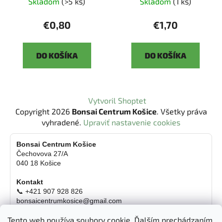
Skladom
(>5 ks)
Skladom
(1 ks)
€0,80
€1,70
DO KOŠÍKA
DO KOŠÍKA
Z
Vytvoril Shoptet
á
Copyright 2026
Bonsai Centrum Košice
. Všetky práva
p
vyhradené.
Upraviť nastavenie cookies
ä
t
Bonsai Centrum Košice
Čechovova 27/A
i
040 18 Košice
e
Kontakt
📞 +421 907 928 826
bonsaicentrumkosice@gmail.com
Platba možná aj kartou
Tento web používa soubory cookie. Ďalším prechádzaním