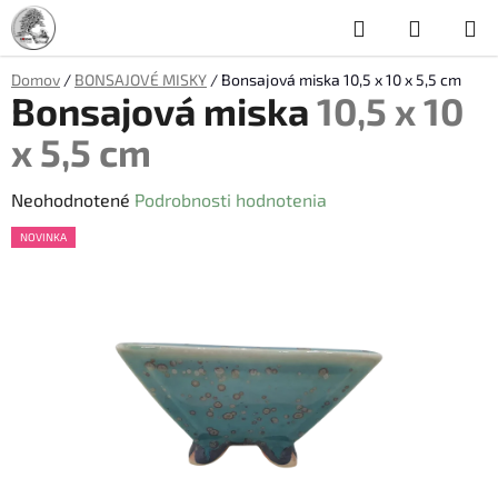
Prejsť
Hľadať
NÁKUP
na
obsah
KOŠÍK
Domov
/
BONSAJOVÉ MISKY
/
Bonsajová miska
10,5 x 10 x 5,5 cm
Bonsajová miska
10,5 x 10
x 5,5 cm
Priemerné
Neohodnotené
Podrobnosti hodnotenia
hodnotenie
NOVINKA
produktu
je
0,0
z
5
hviezdičiek.