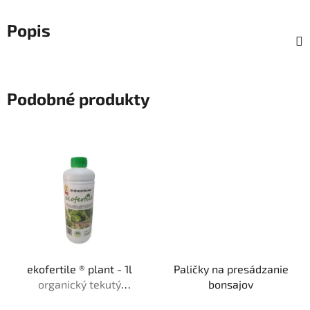
Popis
Podobné produkty
ekofertile ® plant - 1l
Paličky na presádzanie
organický tekutý
bonsajov
bio❘me❘stimulant