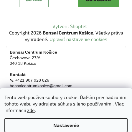
Z
Vytvoril Shoptet
á
Copyright 2026
Bonsai Centrum Košice
. Všetky práva
p
vyhradené.
Upraviť nastavenie cookies
ä
t
Bonsai Centrum Košice
Čechovova 27/A
i
040 18 Košice
e
Kontakt
📞 +421 907 928 826
bonsaicentrumkosice@gmail.com
Platba možná aj kartou
Tento web používa soubory cookie. Ďalším prechádzaním
Otváracie hodiny
tohoto webu vyjadrujete súhlas s jeho používaním.. Viac
informacií
zde
.
Pondelok
Zatvorené
Utorok
10:00 - 18:00 hod.
Streda
10:00 - 18:00 hod.
Nastavenie
Štvrtok
10:00 - 18:00 hod.