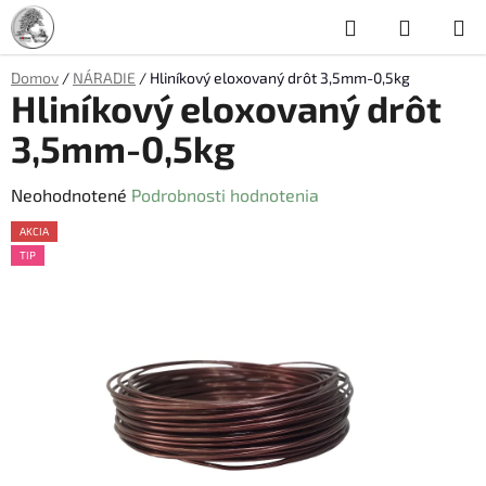
Prejsť
Hľadať
NÁKUP
na
obsah
KOŠÍK
Domov
/
NÁRADIE
/
Hliníkový eloxovaný drôt 3,5mm-0,5kg
Hliníkový eloxovaný drôt
3,5mm-0,5kg
Priemerné
Neohodnotené
Podrobnosti hodnotenia
hodnotenie
AKCIA
produktu
TIP
je
0,0
z
5
hviezdičiek.