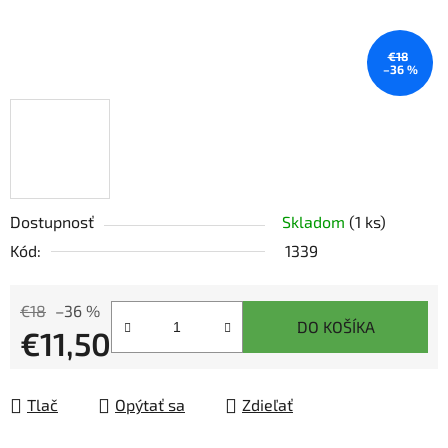
€18
–36 %
Dostupnosť
Skladom
(1 ks)
Kód:
1339
€18
–36 %
DO KOŠÍKA
€11,50
Jednotková cena:
Tlač
Opýtať sa
Zdieľať