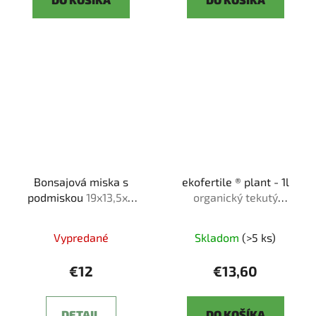
Bonsajová miska s
ekofertile ® plant - 1l
podmiskou
19x13,5x6
organický tekutý
cm
bio❘me❘stimulant
Vypredané
Skladom
(>5 ks)
€12
€13,60
DETAIL
DO KOŠÍKA