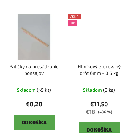
AKCIA
TIP
Paličky na presádzanie
Hliníkový eloxovaný
bonsajov
drôt 6mm - 0,5 kg
Skladom
(>5 ks)
Skladom
(3 ks)
€0,20
€11,50
€18
(–36 %)
DO KOŠÍKA
DO KOŠÍKA