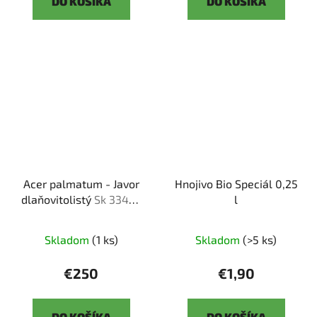
DO KOŠÍKA
DO KOŠÍKA
Acer palmatum - Javor
Hnojivo Bio Speciál 0,25
dlaňovitolistý
Sk 3344-
l
92
Skladom
(1 ks)
Skladom
(>5 ks)
€250
€1,90
DO KOŠÍKA
DO KOŠÍKA