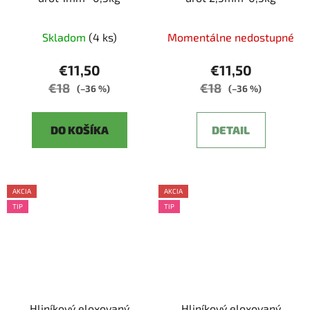
Skladom
(4 ks)
Momentálne nedostupné
€11,50
€11,50
€18
€18
(–36 %)
(–36 %)
DO KOŠÍKA
DETAIL
AKCIA
AKCIA
TIP
TIP
Hliníkový eloxovaný
Hliníkový eloxovaný