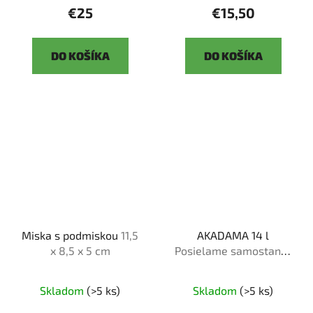
€25
€15,50
DO KOŠÍKA
DO KOŠÍKA
Miska s podmiskou
11,5
AKADAMA 14 l
x 8,5 x 5 cm
Posielame samostane1
ks v 1 objednávke
Skladom
(>5 ks)
Skladom
(>5 ks)