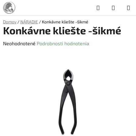
Prejsť
Hľadať
NÁKUP
na
obsah
KOŠÍK
Domov
/
NÁRADIE
/
Konkávne kliešte -šikmé
Konkávne kliešte -šikmé
Priemerné
Neohodnotené
Podrobnosti hodnotenia
hodnotenie
produktu
je
0,0
z
5
hviezdičiek.