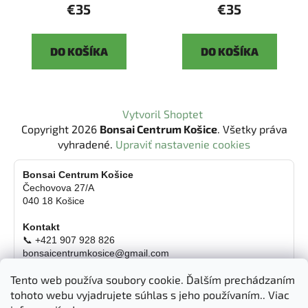
€35
€35
DO KOŠÍKA
DO KOŠÍKA
Z
Vytvoril Shoptet
á
Copyright 2026
Bonsai Centrum Košice
. Všetky práva
p
vyhradené.
Upraviť nastavenie cookies
ä
t
Bonsai Centrum Košice
Čechovova 27/A
i
040 18 Košice
e
Kontakt
📞 +421 907 928 826
bonsaicentrumkosice@gmail.com
Platba možná aj kartou
Tento web používa soubory cookie. Ďalším prechádzaním
Otváracie hodiny
tohoto webu vyjadrujete súhlas s jeho používaním.. Viac