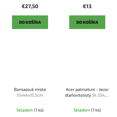
€27,50
€13
DO KOŠÍKA
DO KOŠÍKA
Bonsajová miska
Acer palmatum - Javor
51x44x15,5cm
dlaňovitolistý
Sk 3344-
92
Skladom
(1 ks)
Skladom
(1 ks)