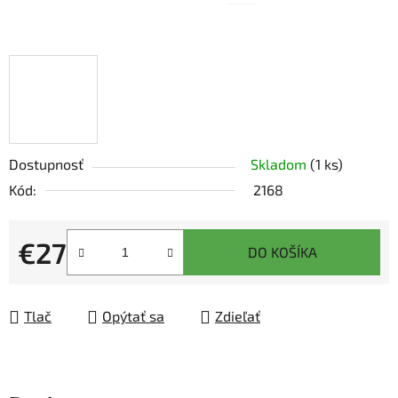
Dostupnosť
Skladom
(1 ks)
Kód:
2168
€27
DO KOŠÍKA
Jednotková cena:
Tlač
Opýtať sa
Zdieľať