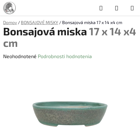
Prejsť
Hľadať
NÁKUP
na
obsah
KOŠÍK
Domov
/
BONSAJOVÉ MISKY
/
Bonsajová miska
17 x 14 x4 cm
Bonsajová miska
17 x 14 x4
cm
Priemerné
Neohodnotené
Podrobnosti hodnotenia
hodnotenie
produktu
je
0,0
z
5
hviezdičiek.