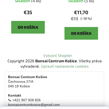
Skladom
(4 ks)
Skladom
(5 ks)
€35
€11,70
€13
(–10 %)
DO KOŠÍKA
DO KOŠÍKA
Z
Vytvoril Shoptet
á
Copyright 2026
Bonsai Centrum Košice
. Všetky práva
p
vyhradené.
Upraviť nastavenie cookies
ä
t
Bonsai Centrum Košice
Čechovova 27/A
i
040 18 Košice
e
Kontakt
📞 +421 907 928 826
bonsaicentrumkosice@gmail.com