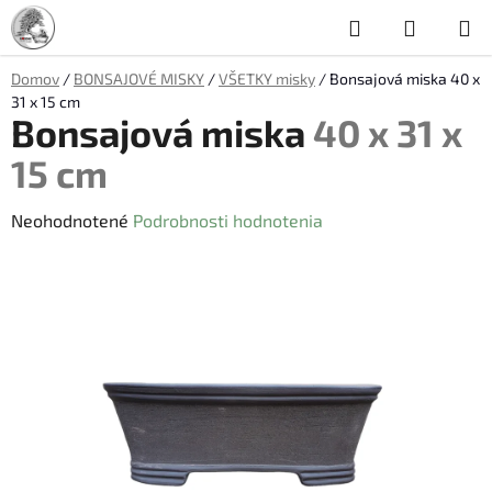
Prejsť
Hľadať
NÁKUP
na
obsah
KOŠÍK
Domov
/
BONSAJOVÉ MISKY
/
VŠETKY misky
/
Bonsajová miska
40 x
31 x 15 cm
Bonsajová miska
40 x 31 x
15 cm
Priemerné
Neohodnotené
Podrobnosti hodnotenia
hodnotenie
produktu
je
0,0
z
5
hviezdičiek.