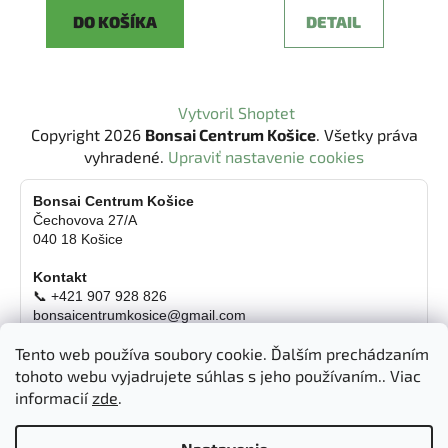
DO KOŠÍKA
DETAIL
Z
Vytvoril Shoptet
á
Copyright 2026
Bonsai Centrum Košice
. Všetky práva
p
vyhradené.
Upraviť nastavenie cookies
ä
t
Bonsai Centrum Košice
Čechovova 27/A
i
040 18 Košice
e
Kontakt
📞 +421 907 928 826
bonsaicentrumkosice@gmail.com
Platba možná aj kartou
Tento web používa soubory cookie. Ďalším prechádzaním
Otváracie hodiny
tohoto webu vyjadrujete súhlas s jeho používaním.. Viac
informacií
zde
.
Pondelok
Zatvorené
Utorok
10:00 - 18:00 hod.
Streda
10:00 - 18:00 hod.