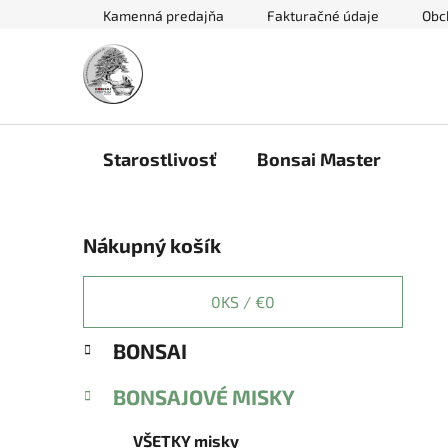
Prejsť
Kamenná predajňa
Fakturačné údaje
Obc
na
obsah
Starostlivosť
Bonsai Master
B
Nákupný košík
o
č
n
0
KS /
€0
ý
K
Preskočiť
BONSAI
p
a
kategórie
a
t
BONSAJOVÉ MISKY
e
n
g
e
VŠETKY misky