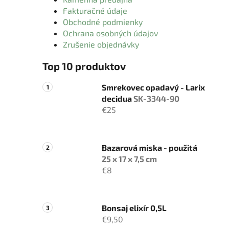
Fakturačné údaje
Obchodné podmienky
Ochrana osobných údajov
Zrušenie objednávky
Top 10 produktov
Smrekovec opadavý - Larix
decidua
SK-3344-90
€25
Bazarová miska - použitá
25 x 17 x 7,5 cm
€8
Bonsaj elixír 0,5L
€9,50