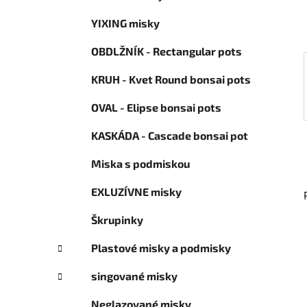
ó
l
r
YIXING misky
i
e
OBDLŽNÍK - Rectangular pots
KRUH - Kvet Round bonsai pots
OVAL - Elipse bonsai pots
KASKÁDA - Cascade bonsai pot
Miska s podmiskou
EXLUZÍVNE misky
Škrupinky
Plastové misky a podmisky
singované misky
Neglazované misky