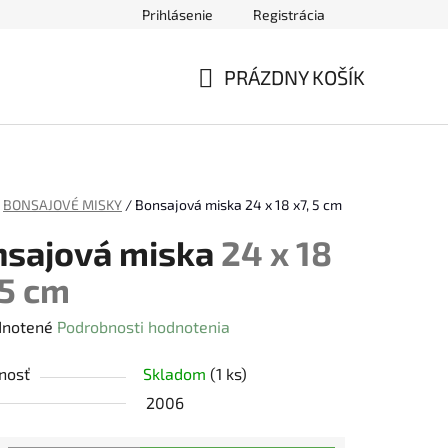
Prihlásenie
Registrácia
ednávky
PRÁZDNY KOŠÍK
NÁKUPNÝ
KOŠÍK
BONSAJOVÉ MISKY
/
Bonsajová miska
24 x 18 x7, 5 cm
nsajová miska
24 x 18
 5 cm
rné
notené
Podrobnosti hodnotenia
enie
nosť
Skladom
(1 ks)
tu
2006