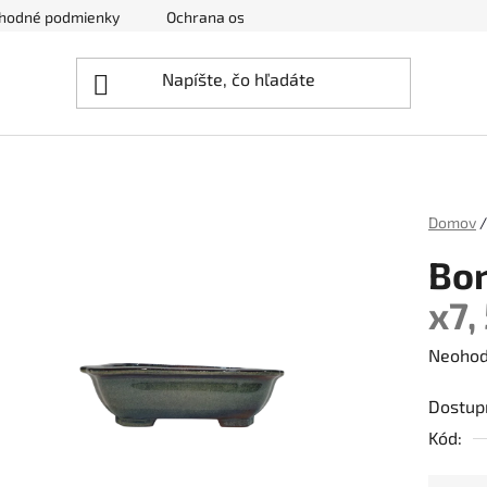
hodné podmienky
Ochrana osobných údajov
Zrušenie obj
Domov
/
Bo
x7,
Prieme
Neohod
hodnot
Dostup
produk
Kód:
je
0,0