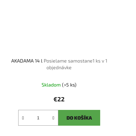
AKADAMA 14 l
Posielame samostane1 ks v 1
objednávke
Skladom
(>5 ks)
€22
DO KOŠÍKA