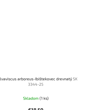
vaviscus arboreus-Ibištekovec drevnatý
SK
3344-25
Skladom
(1 ks)
€18,50