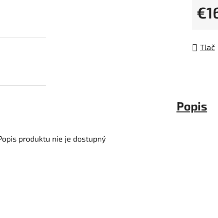
z
€1
5
Jedno
hviezdi
Tlač
Popis
Popis produktu nie je dostupný