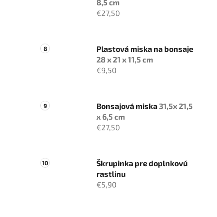
8,5 cm
€27,50
Plastová miska na bonsaje
28 x 21 x 11,5 cm
€9,50
Bonsajová miska
31,5x 21,5
x 6,5 cm
€27,50
Škrupinka pre doplnkovú
rastlinu
€5,90