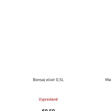
Bonsaj elixír 0,5L
Mal
Vypredané
€9,50