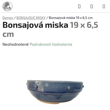
Prejsť
Hľadať
NÁKUP
na
obsah
KOŠÍK
Domov
/
BONSAJOVÉ MISKY
/
Bonsajová miska
19 x 6,5 cm
Bonsajová miska
19 x 6,5
cm
Priemerné
Neohodnotené
Podrobnosti hodnotenia
hodnotenie
produktu
je
0,0
z
5
hviezdičiek.