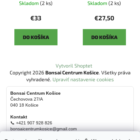
Skladom
(2 ks)
Skladom
(2 ks)
€33
€27,50
DO KOŠÍKA
DO KOŠÍKA
Z
Vytvoril Shoptet
á
Copyright 2026
Bonsai Centrum Košice
. Všetky práva
p
vyhradené.
Upraviť nastavenie cookies
ä
t
Bonsai Centrum Košice
Čechovova 27/A
i
040 18 Košice
e
Kontakt
📞 +421 907 928 826
bonsaicentrumkosice@gmail.com
Platba možná aj kartou