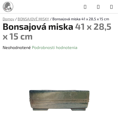
Prejsť
Hľadať
NÁKUP
na
obsah
KOŠÍK
Domov
/
BONSAJOVÉ MISKY
/
Bonsajová miska
41 x 28,5 x 15 cm
Bonsajová miska
41 x 28,5
x 15 cm
Priemerné
Neohodnotené
Podrobnosti hodnotenia
hodnotenie
produktu
je
0,0
z
5
hviezdičiek.