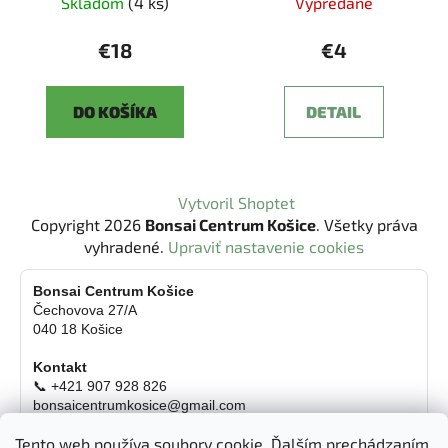
Skladom
(4 ks)
Vypredané
€18
€4
DO KOŠÍKA
DETAIL
Z
Vytvoril Shoptet
á
Copyright 2026
Bonsai Centrum Košice
. Všetky práva
p
vyhradené.
Upraviť nastavenie cookies
ä
t
Bonsai Centrum Košice
Čechovova 27/A
i
040 18 Košice
e
Kontakt
📞 +421 907 928 826
bonsaicentrumkosice@gmail.com
Platba možná aj kartou
Tento web používa soubory cookie. Ďalším prechádzaním