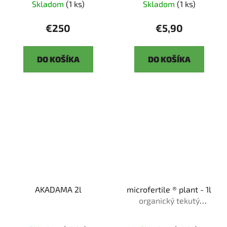
Skladom
(1 ks)
Skladom
(1 ks)
€250
€5,90
DO KOŠÍKA
DO KOŠÍKA
AKADAMA 2l
microfertile ® plant - 1l
organický tekutý
bio❘me❘stimulant