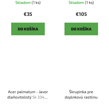
Skladom
(1 ks)
Skladom
(1 ks)
€35
€105
DO KOŠÍKA
DO KOŠÍKA
Acer palmatum - Javor
Škrupinka pre
dlaňovitolistý
Sk 3344-
doplnkovú rastlinu
92