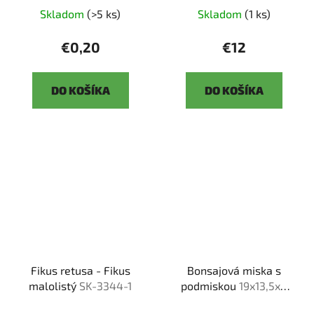
Skladom
(>5 ks)
Skladom
(1 ks)
€0,20
€12
DO KOŠÍKA
DO KOŠÍKA
Fikus retusa - Fikus
Bonsajová miska s
malolistý
SK-3344-1
podmiskou
19x13,5x6
cm