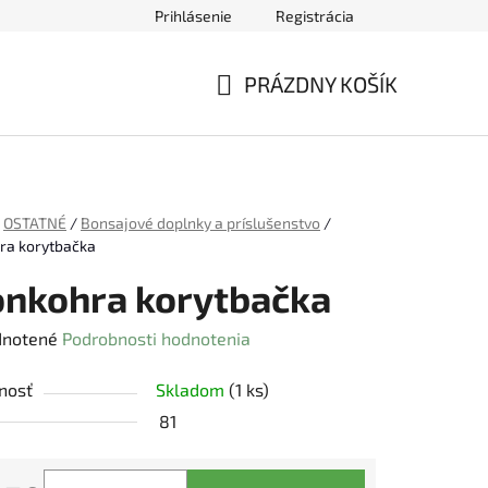
Prihlásenie
Registrácia
ednávky
PRÁZDNY KOŠÍK
NÁKUPNÝ
KOŠÍK
OSTATNÉ
/
Bonsajové doplnky a príslušenstvo
/
ra korytbačka
nkohra korytbačka
rné
notené
Podrobnosti hodnotenia
enie
nosť
Skladom
(1 ks)
tu
81