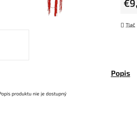
€9
5
Jedno
hviezdi
Tlač
Popis
Popis produktu nie je dostupný