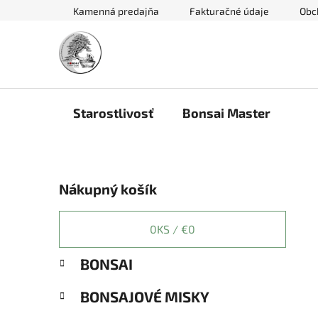
Prejsť
Kamenná predajňa
Fakturačné údaje
Obc
na
obsah
Starostlivosť
Bonsai Master
B
Nákupný košík
o
č
n
0
KS /
€0
ý
K
Preskočiť
BONSAI
p
a
kategórie
a
t
BONSAJOVÉ MISKY
e
n
g