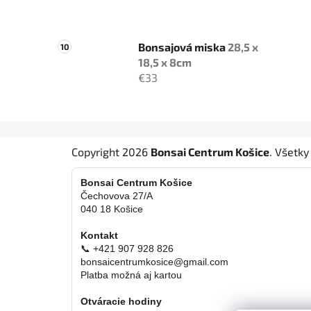
Bonsajová miska
28,5 x
18,5 x 8cm
€33
Z
Copyright 2026
Bonsai Centrum Košice
. Všetk
á
p
Bonsai Centrum Košice
ä
Čechovova 27/A
040 18 Košice
t
i
Kontakt
e
📞 +421 907 928 826
bonsaicentrumkosice@gmail.com
Platba možná aj kartou
Otváracie hodiny