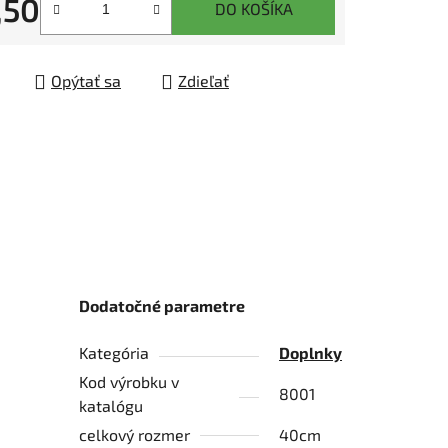
,50
DO KOŠÍKA
tková cena:
čiek.
Opýtať sa
Zdieľať
Dodatočné parametre
Kategória
Doplnky
Kod výrobku v
8001
katalógu
celkový rozmer
40cm