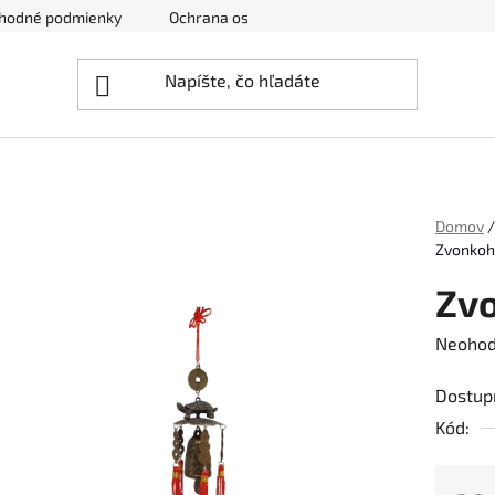
hodné podmienky
Ochrana osobných údajov
Zrušenie obj
Domov
/
Zvonkoh
Zvo
Prieme
Neohod
hodnot
Dostup
produk
Kód:
je
0,0
z