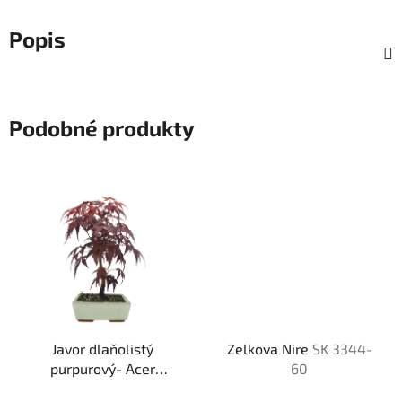
Popis
Podobné produkty
Javor dlaňolistý
Zelkova Nire
SK 3344-
purpurový- Acer
60
palm.Atropurpureum
Sk