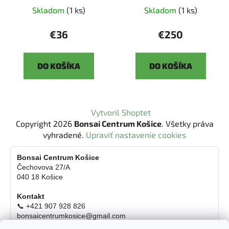
3344-52
Skladom
(1 ks)
Skladom
(1 ks)
€36
€250
DO KOŠÍKA
DO KOŠÍKA
Z
Vytvoril Shoptet
á
Copyright 2026
Bonsai Centrum Košice
. Všetky práva
p
vyhradené.
Upraviť nastavenie cookies
ä
t
Bonsai Centrum Košice
Čechovova 27/A
i
040 18 Košice
e
Kontakt
📞 +421 907 928 826
bonsaicentrumkosice@gmail.com
Platba možná aj kartou