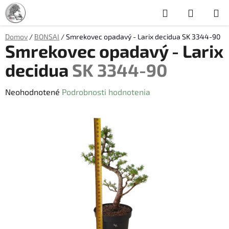
Prejsť
Hľadať
NÁKUP
na
obsah
KOŠÍK
Domov
/
BONSAI
/
Smrekovec opadavý - Larix decidua
SK 3344-90
Smrekovec opadavý - Larix
decidua
SK 3344-90
Priemerné
Neohodnotené
Podrobnosti hodnotenia
hodnotenie
produktu
je
0,0
z
5
hviezdičiek.