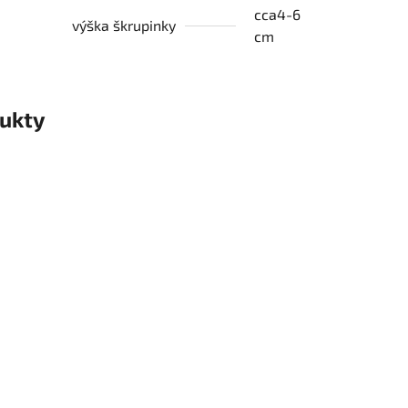
cca4-6
výška škrupinky
cm
ukty