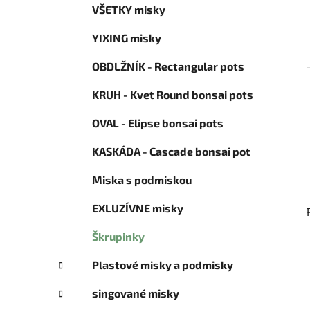
e
VŠETKY misky
ó
l
r
YIXING misky
i
e
OBDLŽNÍK - Rectangular pots
KRUH - Kvet Round bonsai pots
OVAL - Elipse bonsai pots
KASKÁDA - Cascade bonsai pot
Miska s podmiskou
EXLUZÍVNE misky
Škrupinky
Plastové misky a podmisky
singované misky