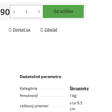
,90
DO KOŠÍKA
tková cena:
čiek.
Opýtať sa
Zdieľať
Dodatočné parametre
Kategória
Škrupinky
Hmotnosť
1 kg
cca 9,5
celkový priemer
cm