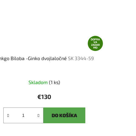
DOPRA
VA
ZADAR
MO
nkgo Biloba -Ginko dvojlaločné
SK 3344-59
Skladom
(1 ks)
€130
DO KOŠÍKA