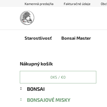
Prejsť
Kamenná predajňa
Fakturačné údaje
Obc
na
obsah
Starostlivosť
Bonsai Master
B
Nákupný košík
o
č
n
0
KS /
€0
ý
K
Preskočiť
BONSAI
p
a
kategórie
a
t
BONSAJOVÉ MISKY
e
n
g