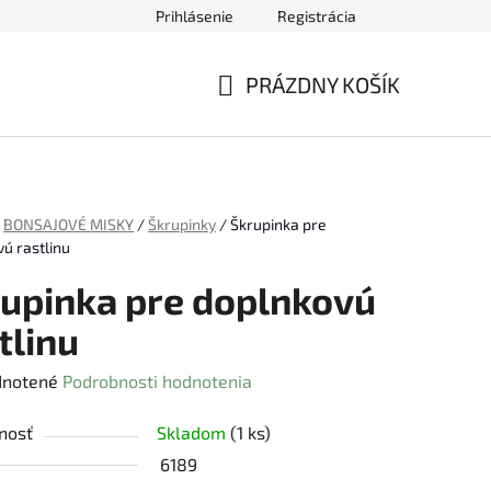
Prihlásenie
Registrácia
ednávky
PRÁZDNY KOŠÍK
NÁKUPNÝ
KOŠÍK
BONSAJOVÉ MISKY
/
Škrupinky
/
Škrupinka pre
ú rastlinu
upinka pre doplnkovú
tlinu
rné
notené
Podrobnosti hodnotenia
enie
nosť
Skladom
(1 ks)
tu
6189