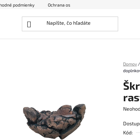
hodné podmienky
Ochrana osobných údajov
Zrušenie obj
Domov
/
doplnkov
Škr
ras
Prieme
Neohod
hodnot
Dostup
produk
Kód:
je