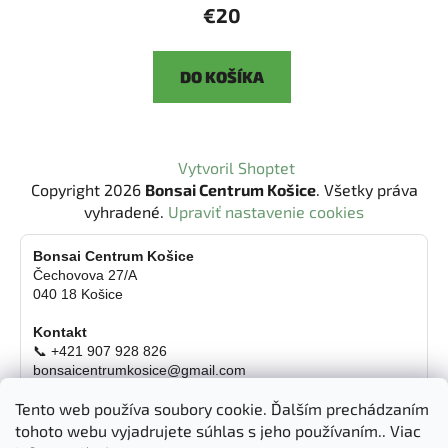
€20
DO KOŠÍKA
Z
Vytvoril Shoptet
á
Copyright 2026
Bonsai Centrum Košice
. Všetky práva
p
vyhradené.
Upraviť nastavenie cookies
ä
t
Bonsai Centrum Košice
Čechovova 27/A
i
040 18 Košice
e
Kontakt
📞 +421 907 928 826
bonsaicentrumkosice@gmail.com
Platba možná aj kartou
Tento web používa soubory cookie. Ďalším prechádzaním
Otváracie hodiny
tohoto webu vyjadrujete súhlas s jeho používaním.. Viac