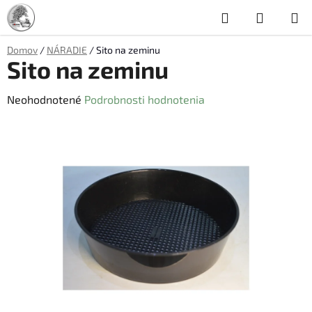
Prejsť
Hľadať
NÁKUP
na
obsah
KOŠÍK
Domov
/
NÁRADIE
/
Sito na zeminu
Sito na zeminu
Priemerné
Neohodnotené
Podrobnosti hodnotenia
hodnotenie
produktu
je
0,0
z
5
hviezdičiek.