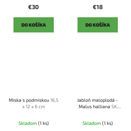
€30
€18
DO KOŠÍKA
DO KOŠÍKA
Miska s podmiskou
16,5
Jabloň maloplodá -
x 12 x 6 cm
Malus halliana
SK
3344-58
Skladom
(1 ks)
Skladom
(1 ks)