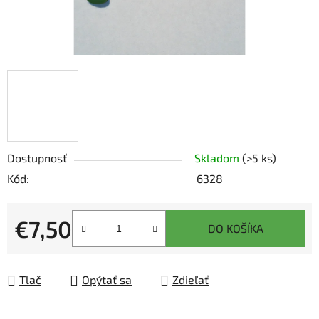
Dostupnosť
Skladom
(>5 ks)
Kód:
6328
€7,50
DO KOŠÍKA
Jednotková cena:
Tlač
Opýtať sa
Zdieľať