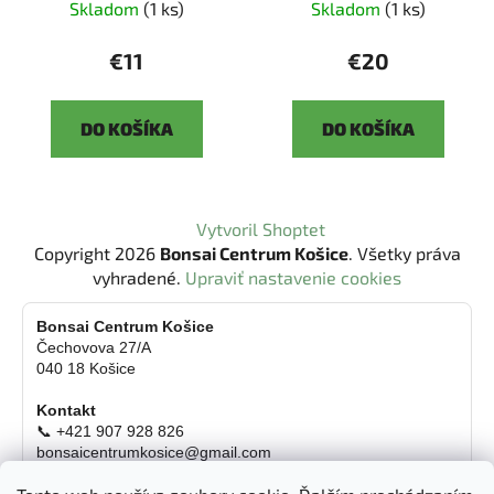
Skladom
(1 ks)
Skladom
(1 ks)
€11
€20
DO KOŠÍKA
DO KOŠÍKA
Z
Vytvoril Shoptet
á
Copyright 2026
Bonsai Centrum Košice
. Všetky práva
p
vyhradené.
Upraviť nastavenie cookies
ä
t
Bonsai Centrum Košice
Čechovova 27/A
i
040 18 Košice
e
Kontakt
📞 +421 907 928 826
bonsaicentrumkosice@gmail.com
Platba možná aj kartou