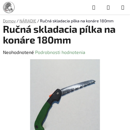
Prejsť
Hľadať
NÁKUP
na
obsah
KOŠÍK
Domov
/
NÁRADIE
/
Ručná skladacia pílka na konáre 180mm
Ručná skladacia pílka na
konáre 180mm
Priemerné
Neohodnotené
Podrobnosti hodnotenia
hodnotenie
produktu
je
0,0
z
5
hviezdičiek.