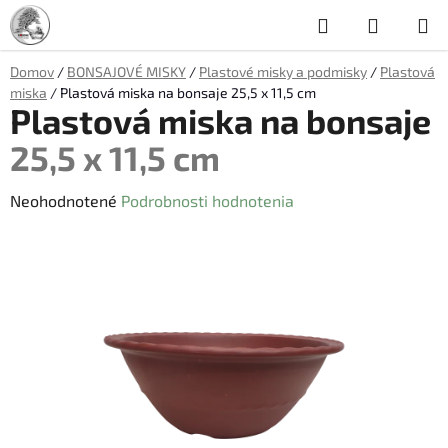
Prejsť
Hľadať
NÁKUP
na
obsah
KOŠÍK
Domov
/
BONSAJOVÉ MISKY
/
Plastové misky a podmisky
/
Plastová
miska
/
Plastová miska na bonsaje
25,5 x 11,5 cm
Plastová miska na bonsaje
25,5 x 11,5 cm
Priemerné
Neohodnotené
Podrobnosti hodnotenia
hodnotenie
produktu
je
0,0
z
5
hviezdičiek.