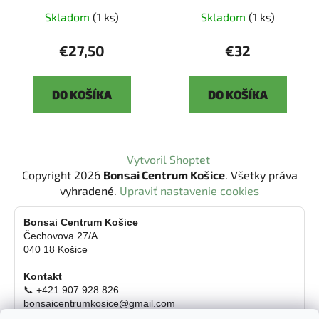
Skladom
(1 ks)
Skladom
(1 ks)
€27,50
€32
DO KOŠÍKA
DO KOŠÍKA
Z
Vytvoril Shoptet
á
Copyright 2026
Bonsai Centrum Košice
. Všetky práva
p
vyhradené.
Upraviť nastavenie cookies
ä
t
Bonsai Centrum Košice
Čechovova 27/A
i
040 18 Košice
e
Kontakt
📞 +421 907 928 826
bonsaicentrumkosice@gmail.com
Platba možná aj kartou