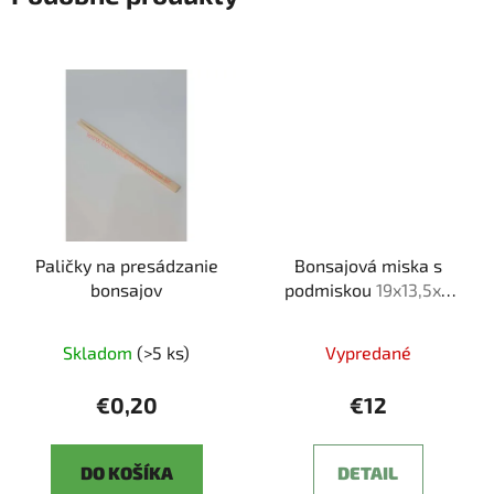
Paličky na presádzanie
Bonsajová miska s
bonsajov
podmiskou
19x13,5x6
cm
Skladom
(>5 ks)
Vypredané
€0,20
€12
DO KOŠÍKA
DETAIL