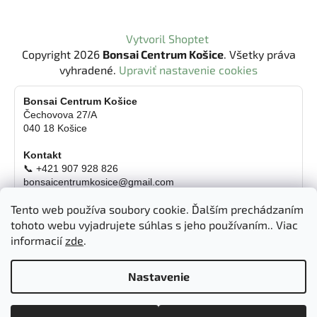
Z
Vytvoril Shoptet
á
Copyright 2026
Bonsai Centrum Košice
. Všetky práva
p
vyhradené.
Upraviť nastavenie cookies
ä
t
Bonsai Centrum Košice
Čechovova 27/A
i
040 18 Košice
e
Kontakt
📞 +421 907 928 826
bonsaicentrumkosice@gmail.com
Platba možná aj kartou
Tento web používa soubory cookie. Ďalším prechádzaním
Otváracie hodiny
tohoto webu vyjadrujete súhlas s jeho používaním.. Viac
informacií
zde
.
Pondelok
Zatvorené
Utorok
10:00 - 18:00 hod.
Streda
10:00 - 18:00 hod.
Nastavenie
Štvrtok
10:00 - 18:00 hod.
Piatok
10:00 - 18:00 hod.