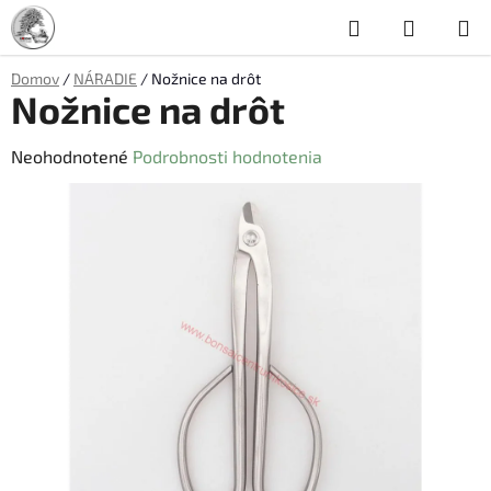
Prejsť
Hľadať
NÁKUP
na
obsah
KOŠÍK
Domov
/
NÁRADIE
/
Nožnice na drôt
Nožnice na drôt
Priemerné
Neohodnotené
Podrobnosti hodnotenia
hodnotenie
produktu
je
0,0
z
5
hviezdičiek.