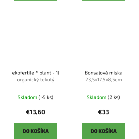
ekofertile ® plant - 1l
Bonsajová miska
organický tekutý
23,5x17,5x8,5cm
bio❘me❘stimulant
Skladom
(>5 ks)
Skladom
(2 ks)
€13,60
€33
DO KOŠÍKA
DO KOŠÍKA