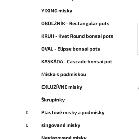
ó
l
r
YIXING misky
i
e
OBDLŽNÍK - Rectangular pots
KRUH - Kvet Round bonsai pots
OVAL - Elipse bonsai pots
KASKÁDA - Cascade bonsai pot
Miska s podmiskou
EXLUZÍVNE misky
Škrupinky
Plastové misky a podmisky
singované misky
Neglazované misky