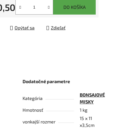
0,50
DO KOŠÍKA
tková cena:
čiek.
Opýtať sa
Zdieľať
Dodatočné parametre
BONSAJOVÉ
Kategória
MISKY
Hmotnosť
1 kg
15 x 11
vonkajší rozmer
x3,5cm