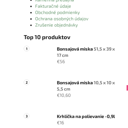
Fakturačné údaje
Obchodné podmienky
Ochrana osobných údajov
Zrušenie objednávky
Top 10 produktov
Bonsajová miska
51,5 x 39 x
17 cm
€56
Bonsajová miska
10,5 x 10 x
5,5 cm
€10,60
Krhlička na polievanie -0,9l
€16