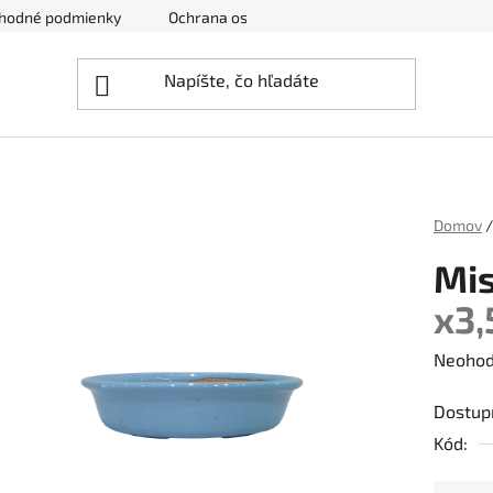
hodné podmienky
Ochrana osobných údajov
Zrušenie obj
Domov
/
Mi
x3
Prieme
Neohod
hodnot
Dostup
produk
Kód:
je
0,0