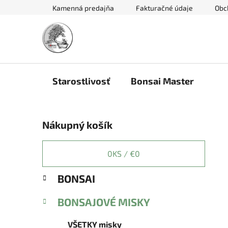
Prejsť
Kamenná predajňa
Fakturačné údaje
Obc
na
obsah
Starostlivosť
Bonsai Master
B
Nákupný košík
o
č
n
0
KS /
€0
ý
K
Preskočiť
BONSAI
p
a
kategórie
a
t
BONSAJOVÉ MISKY
e
n
g
e
VŠETKY misky