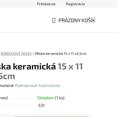
Prihlásenie
Registrácia
ednávky
PRÁZDNY KOŠÍK
NÁKUPNÝ
KOŠÍK
BONSAJOVÉ MISKY
/
Miska keramická
15 x 11 x3,5cm
ska keramická
15 x 11
,5cm
rné
notené
Podrobnosti hodnotenia
enie
nosť
Skladom
(1 ks)
tu
531