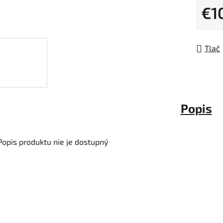
z
€1
5
Jedno
hviezdi
Tlač
Popis
Popis produktu nie je dostupný