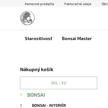
Prejsť
Kamenná predajňa
Fakturačné údaje
Obc
na
obsah
Starostlivosť
Bonsai Master
B
Nákupný košík
o
č
n
0
KS /
€0
ý
K
Preskočiť
BONSAI
p
a
kategórie
a
t
BONSAI - INTERIÉR
e