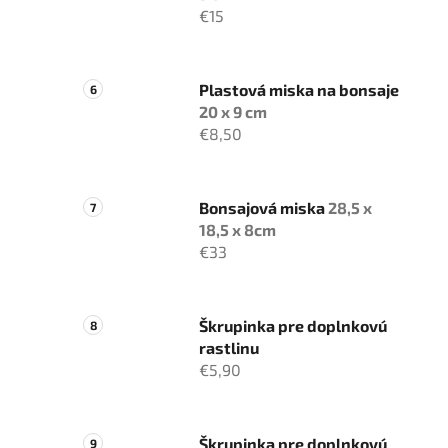
€15
Plastová miska na bonsaje
20 x 9 cm
€8,50
Bonsajová miska
28,5 x
18,5 x 8cm
€33
Škrupinka pre doplnkovú
rastlinu
€5,90
Škrupinka pre doplnkovú