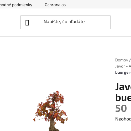
hodné podmienky
Ochrana osobných údajov
Zrušenie obj
Domov
/
Javor - 
buerger
Jav
bu
50
Prieme
Neohod
hodnot