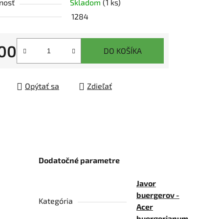
nosť
Skladom
(1 ks)
tu
1284
00
DO KOŠÍKA
tková cena:
čiek.
Opýtať sa
Zdieľať
Dodatočné parametre
Javor
buergerov -
Kategória
Acer
buergerianum