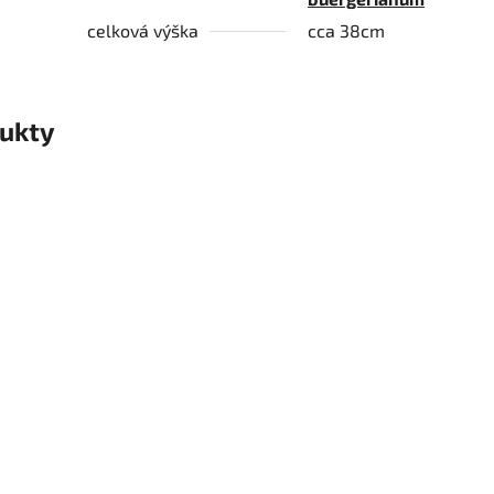
celková výška
cca 38cm
ukty