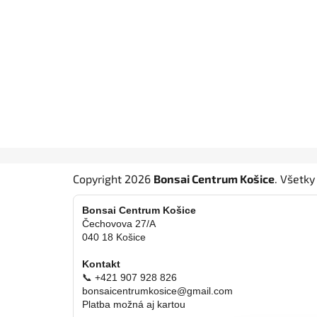
Z
Copyright 2026
Bonsai Centrum Košice
. Všetk
á
p
Bonsai Centrum Košice
ä
Čechovova 27/A
040 18 Košice
t
i
Kontakt
e
📞 +421 907 928 826
bonsaicentrumkosice@gmail.com
Platba možná aj kartou