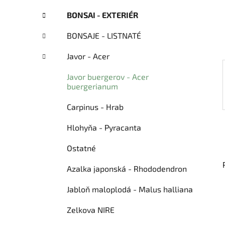
n
g
e
BONSAI - EXTERIÉR
ó
l
r
BONSAJE - LISTNATÉ
i
e
Javor - Acer
Javor buergerov - Acer
buergerianum
Carpinus - Hrab
Hlohyňa - Pyracanta
Ostatné
Azalka japonská - Rhododendron
Jabloň maloplodá - Malus halliana
Zelkova NIRE