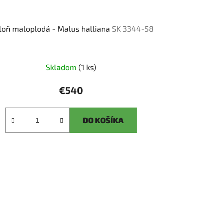
loň maloplodá - Malus halliana
SK 3344-58
Skladom
(1 ks)
€540
DO KOŠÍKA