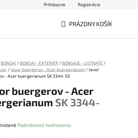
Prihlásenie
Registrácia
ednávky
PRÁZDNY KOŠÍK
NÁKUPNÝ
KOŠÍK
BONSAI
/
BONSAI - EXTERIÉR
/
BONSAJE - LISTNATÉ
/
Acer
/
Javor buergerov - Acer buergerianum
/
Javor
ov - Acer buergerianum
SK 3344-50
or buergerov - Acer
ergerianum
SK 3344-
rné
notené
Podrobnosti hodnotenia
enie