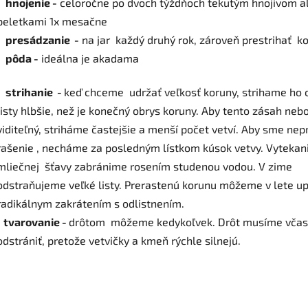
. hnojenie -
celoročne po dvoch týždňoch tekutým hnojivom a
peletkami 1x mesačne
. presádzanie -
na jar každý druhý rok, zároveň prestrihať k
. pôda -
ideálna je akadama
. strihanie -
keď chceme udržať veľkosť koruny, strihame ho 
listy hlbšie, než je konečný obrys koruny. Aby tento zásah nebo
viditeľný, striháme častejšie a menší počet vetví. Aby sme nepr
rašenie , necháme za posledným lístkom kúsok vetvy. Vytekan
mliečnej šťavy zabránime rosením studenou vodou. V zime
odstraňujeme veľké listy. Prerastenú korunu môžeme v lete up
radikálnym zakrátením s odlistnením.
. tvarovanie -
drôtom môžeme kedykoľvek. Drôt musíme včas
odstrániť, pretože vetvičky a kmeň rýchle silnejú.