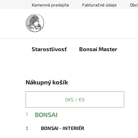
Prejsť
Kamenná predajňa
Fakturačné údaje
Obc
na
obsah
Starostlivosť
Bonsai Master
B
Nákupný košík
o
č
n
0
KS /
€0
ý
K
Preskočiť
BONSAI
p
a
kategórie
a
t
BONSAI - INTERIÉR
e
n
g