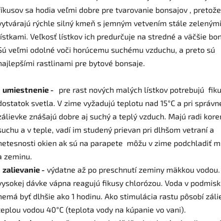
fíkusov sa hodia veľmi dobre pre tvarovanie bonsajov , pretože
vytvárajú rýchle silný kmeň s jemným vetvením stále zeleným
lístkami. Veľkosť lístkov ich predurčuje na stredné a väčšie bo
Sú veľmi odolné voči horúcemu suchému vzduchu, a preto sú
najlepšími rastlinami pre bytové bonsaje.
. umiestnenie -
pre rast nových malých lístkov potrebujú fik
dostatok svetla. V zime vyžadujú teplotu nad 15°C a pri správn
zálievke znášajú dobre aj suchý a teplý vzduch. Majú radi kore
suchu a v teple, vadí im studený prievan pri dlhšom vetraní a
netesnosti okien ak sú na parapete môžu v zime podchladiť m
a zeminu.
. zalievanie -
výdatne až po preschnutí zeminy mäkkou vodou. 
vysokej dávke vápna reagujú fikusy chlorózou. Voda v podmis
nemá byť dlhšie ako 1 hodinu. Ako stimulácia rastu pôsobí záli
teplou vodou 40°C (teplota vody na kúpanie vo vani).