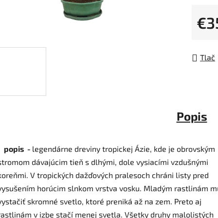
0,0
z
€3
5
Jedno
hviezdi
Tlač
Popis
. popis -
legendárne dreviny tropickej Ázie, kde je obrovským
stromom dávajúcim tieň s dlhými, dole vysiacími vzdušnými
koreňmi. V tropických dažďových pralesoch chráni listy pred
vysušením horúcim slnkom vrstva vosku. Mladým rastlinám m
vystačiť skromné svetlo, ktoré preniká až na zem. Preto aj
rastlinám v izbe stačí menej svetla. Všetky druhy malolistých