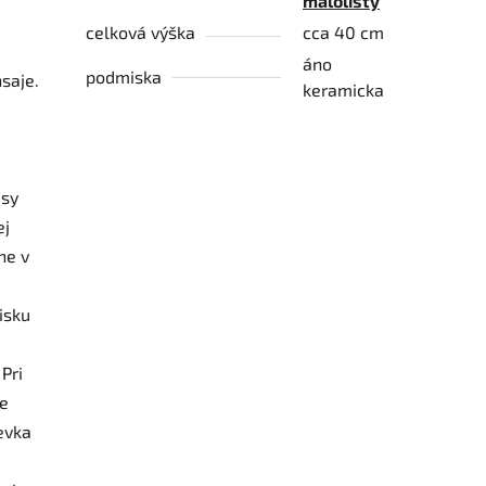
malolistý
celková výška
cca 40 cm
i
áno
podmiska
nsaje.
keramicka
usy
ej
ne v
isku
Pri
ke
evka