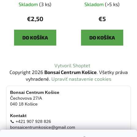
Skladom
(3 ks)
Skladom
(>5 ks)
€2,50
€5
DO KOŠÍKA
DO KOŠÍKA
Z
Vytvoril Shoptet
á
Copyright 2026
Bonsai Centrum Košice
. Všetky práva
p
vyhradené.
Upraviť nastavenie cookies
ä
t
Bonsai Centrum Košice
Čechovova 27/A
i
040 18 Košice
e
Kontakt
📞 +421 907 928 826
bonsaicentrumkosice@gmail.com
Platba možná aj kartou