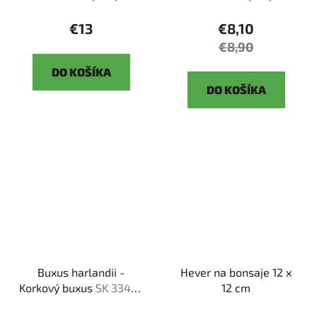
€13
€8,10
€8,90
DO KOŠÍKA
DO KOŠÍKA
Buxus harlandii -
Hever na bonsaje 12 x
Korkový buxus
SK 3344-
12 cm
5