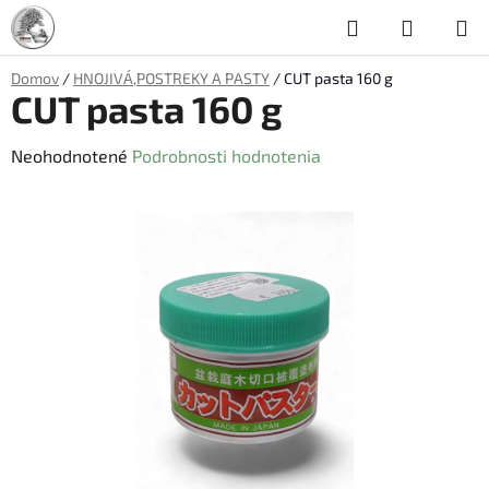
Prejsť
Hľadať
NÁKUP
na
obsah
KOŠÍK
Domov
/
HNOJIVÁ,POSTREKY A PASTY
/
CUT pasta 160 g
CUT pasta 160 g
Priemerné
Neohodnotené
Podrobnosti hodnotenia
hodnotenie
produktu
je
0,0
z
5
hviezdičiek.