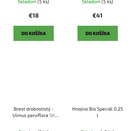
Skladom
(5 ks)
Skladom
(5 ks)
€18
€41
DO KOŠÍKA
DO KOŠÍKA
Brest drobnolistý -
Hnojivo Bio Speciál 0,25
Ulmus parviflora
SK
l
3344 -3