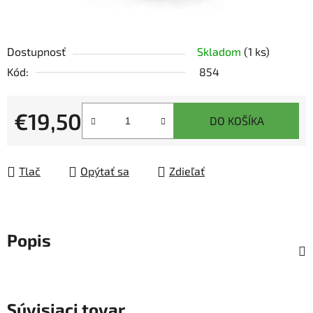
Dostupnosť
Skladom
(1 ks)
Kód:
854
€19,50
DO KOŠÍKA
Jednotková cena:
Tlač
Opýtať sa
Zdieľať
Popis
Súvisiaci tovar