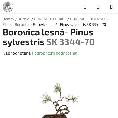
Prejsť
Hľadať
NÁKUP
na
obsah
KOŠÍK
Domov
/
BONSAI
/
BONSAI - EXTERIÉR
/
BONSAJE - IHLIČNATÉ
/
Pinus - Borovica
/
Borovica lesná- Pinus sylvestris
SK 3344-70
Borovica lesná- Pinus
sylvestris
SK 3344-70
Priemerné
Neohodnotené
Podrobnosti hodnotenia
hodnotenie
produktu
je
0,0
z
5
hviezdičiek.