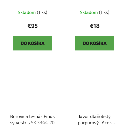
3344-93
3344-78
Skladom
(1 ks)
Skladom
(1 ks)
€95
€18
DO KOŠÍKA
DO KOŠÍKA
Borovica lesná- Pinus
Javor dlaňolistý
sylvestris
SK 3344-70
purpurový- Acer