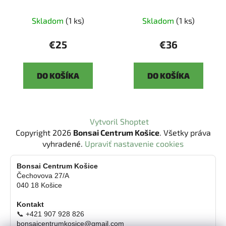
palm.Atropurpureum
Sk
3344-52
Skladom
(1 ks)
Skladom
(1 ks)
€25
€36
DO KOŠÍKA
DO KOŠÍKA
Z
Vytvoril Shoptet
á
Copyright 2026
Bonsai Centrum Košice
. Všetky práva
p
vyhradené.
Upraviť nastavenie cookies
ä
t
Bonsai Centrum Košice
Čechovova 27/A
i
040 18 Košice
e
Kontakt
📞 +421 907 928 826
bonsaicentrumkosice@gmail.com