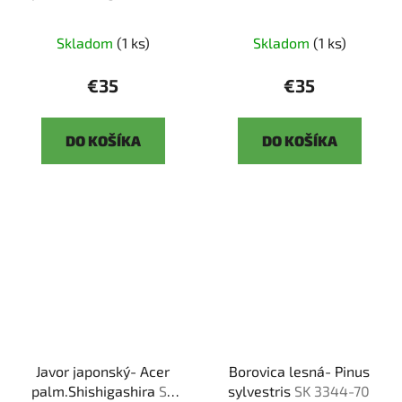
3344-51
Skladom
(1 ks)
Skladom
(1 ks)
€35
€35
DO KOŠÍKA
DO KOŠÍKA
Javor japonský- Acer
Borovica lesná- Pinus
palm.Shishigashira
SK
sylvestris
SK 3344-70