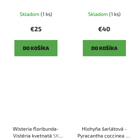
3344-51
Skladom
(1 ks)
Skladom
(1 ks)
€25
€40
DO KOŠÍKA
DO KOŠÍKA
Wisteria floribunda-
Hlohyňa šarlátová -
Vistéria kvetnatá
SK
Pyracantha coccinea
SK