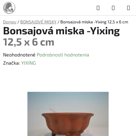
Prejsť
Hľadať
NÁKUP
na
obsah
KOŠÍK
Domov
/
BONSAJOVÉ MISKY
/
Bonsajová miska -Yixing
12,5 x 6 cm
Bonsajová miska -Yixing
12,5 x 6 cm
Priemerné
Neohodnotené
Podrobnosti hodnotenia
hodnotenie
Značka:
YIXING
produktu
je
0,0
z
5
hviezdičiek.