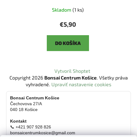
Skladom
(1 ks)
€5,90
DO KOŠÍKA
Z
Vytvoril Shoptet
á
Copyright 2026
Bonsai Centrum Košice
. Všetky práva
p
vyhradené.
Upraviť nastavenie cookies
ä
t
Bonsai Centrum Košice
Čechovova 27/A
i
040 18 Košice
e
Kontakt
📞 +421 907 928 826
bonsaicentrumkosice@gmail.com