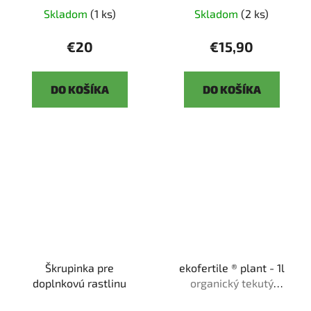
Skladom
(1 ks)
Skladom
(2 ks)
€20
€15,90
DO KOŠÍKA
DO KOŠÍKA
Škrupinka pre
ekofertile ® plant - 1l
doplnkovú rastlinu
organický tekutý
bio❘me❘stimulant