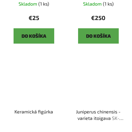
Skladom
(1 ks)
Skladom
(1 ks)
€25
€250
DO KOŠÍKA
DO KOŠÍKA
Keramická figúrka
Juniperus chinensis -
varieta itoigava
SK-
3344-66