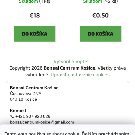
Skladom
(1 ks)
Skladom
(>5 ks)
€18
€0,50
DO KOŠÍKA
DO KOŠÍKA
Z
Vytvoril Shoptet
á
Copyright 2026
Bonsai Centrum Košice
. Všetky práva
p
vyhradené.
Upraviť nastavenie cookies
ä
t
Bonsai Centrum Košice
Čechovova 27/A
i
040 18 Košice
e
Kontakt
📞 +421 907 928 826
bonsaicentrumkosice@gmail.com
Platba možná aj kartou
Tento web používa soubory cookie. Ďalším prechádzaním