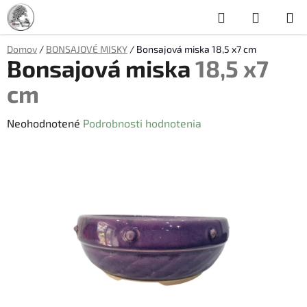
Prejsť
Hľadať
NÁKUP
na
obsah
KOŠÍK
Domov
/
BONSAJOVÉ MISKY
/
Bonsajová miska
18,5 x7 cm
Bonsajová miska
18,5 x7
cm
Priemerné
Neohodnotené
Podrobnosti hodnotenia
hodnotenie
produktu
je
0,0
z
5
hviezdičiek.