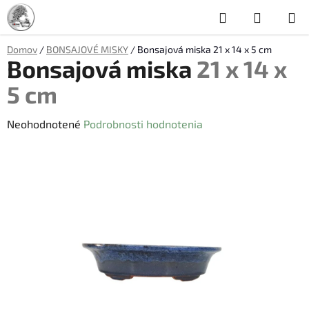
Prejsť
Hľadať
NÁKUP
na
obsah
KOŠÍK
Domov
/
BONSAJOVÉ MISKY
/
Bonsajová miska
21 x 14 x 5 cm
Bonsajová miska
21 x 14 x
5 cm
Priemerné
Neohodnotené
Podrobnosti hodnotenia
hodnotenie
produktu
je
0,0
z
5
hviezdičiek.