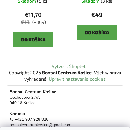
Skladom
(5 ks)
Skladom
(3 ks)
€11,70
€49
€13
(–10 %)
DO KOŠÍKA
DO KOŠÍKA
Z
Vytvoril Shoptet
á
Copyright 2026
Bonsai Centrum Košice
. Všetky práva
p
vyhradené.
Upraviť nastavenie cookies
ä
t
Bonsai Centrum Košice
Čechovova 27/A
i
040 18 Košice
e
Kontakt
📞 +421 907 928 826
bonsaicentrumkosice@gmail.com