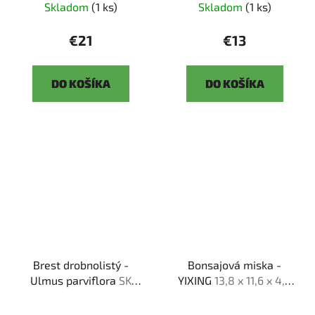
Skladom
(1 ks)
Skladom
(1 ks)
€21
€13
DO KOŠÍKA
DO KOŠÍKA
Brest drobnolistý -
Bonsajová miska -
Ulmus parviflora
SK
YIXING
13,8 x 11,6 x 4,4
3344 -3
cm