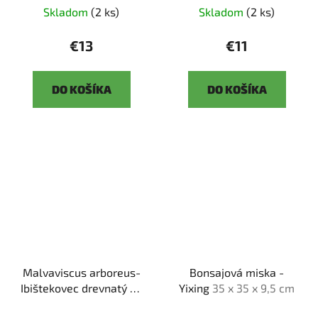
Skladom
(2 ks)
Skladom
(2 ks)
€13
€11
DO KOŠÍKA
DO KOŠÍKA
Malvaviscus arboreus-
Bonsajová miska -
Ibištekovec drevnatý
SK
Yixing
35 x 35 x 9,5 cm
3344-25