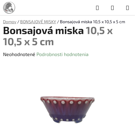
Prejsť
Hľadať
NÁKUP
na
obsah
KOŠÍK
Domov
/
BONSAJOVÉ MISKY
/
Bonsajová miska
10,5 x 10,5 x 5 cm
Bonsajová miska
10,5 x
10,5 x 5 cm
Priemerné
Neohodnotené
Podrobnosti hodnotenia
hodnotenie
produktu
je
0,0
z
5
hviezdičiek.