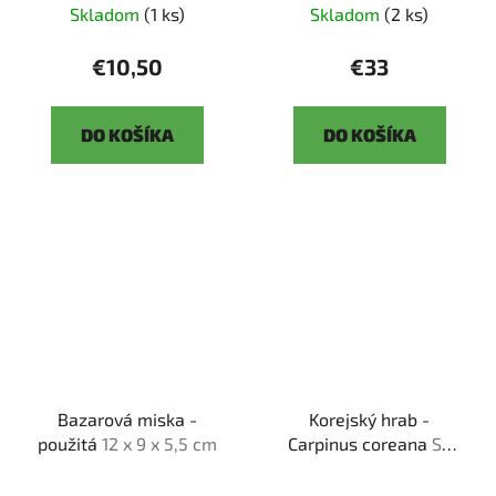
Skladom
(1 ks)
Skladom
(2 ks)
€10,50
€33
DO KOŠÍKA
DO KOŠÍKA
Bazarová miska -
Korejský hrab -
použitá
12 x 9 x 5,5 cm
Carpinus coreana
SK
3344-55