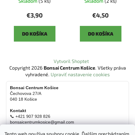
Skladom
(5 ks)
Skladom
(2 ks)
€3,90
€4,50
DO KOŠÍKA
DO KOŠÍKA
Z
Vytvoril Shoptet
á
Copyright 2026
Bonsai Centrum Košice
. Všetky práva
p
vyhradené.
Upraviť nastavenie cookies
ä
t
Bonsai Centrum Košice
Čechovova 27/A
i
040 18 Košice
e
Kontakt
📞 +421 907 928 826
bonsaicentrumkosice@gmail.com
Platba možná aj kartou
Tento web používa soubory cookie. Ďalším prechádzaním