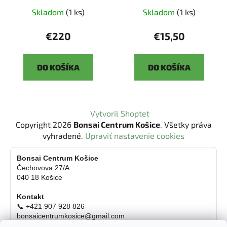
Skladom
(1 ks)
Skladom
(1 ks)
€220
€15,50
DO KOŠÍKA
DO KOŠÍKA
Z
Vytvoril Shoptet
á
Copyright 2026
Bonsai Centrum Košice
. Všetky práva
p
vyhradené.
Upraviť nastavenie cookies
ä
t
Bonsai Centrum Košice
Čechovova 27/A
i
040 18 Košice
e
Kontakt
📞 +421 907 928 826
bonsaicentrumkosice@gmail.com
Platba možná aj kartou