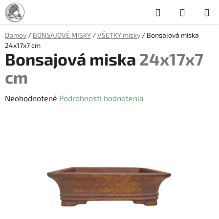
Prejsť
Hľadať
NÁKUP
na
obsah
KOŠÍK
Domov
/
BONSAJOVÉ MISKY
/
VŠETKY misky
/
Bonsajová miska
24x17x7 cm
Bonsajová miska
24x17x7
cm
Priemerné
Neohodnotené
Podrobnosti hodnotenia
hodnotenie
produktu
je
0,0
z
5
hviezdičiek.