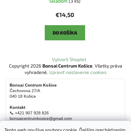
Skladom
(3 ks)
€14,50
DO KOŠÍKA
Z
Vytvoril Shoptet
á
Copyright 2026
Bonsai Centrum Košice
. Všetky práva
p
vyhradené.
Upraviť nastavenie cookies
ä
t
Bonsai Centrum Košice
Čechovova 27/A
i
040 18 Košice
e
Kontakt
📞 +421 907 928 826
bonsaicentrumkosice@gmail.com
Platba možná aj kartou
Tento web používa soubory cookie. Ďalším prechádzaním