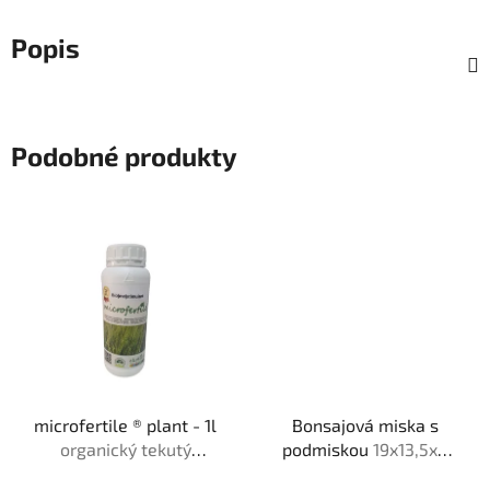
Popis
Podobné produkty
microfertile ® plant - 1l
Bonsajová miska s
organický tekutý
podmiskou
19x13,5x6
bio❘me❘stimulant
cm