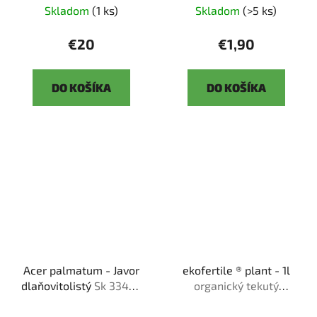
Skladom
(1 ks)
Skladom
(>5 ks)
€20
€1,90
DO KOŠÍKA
DO KOŠÍKA
Acer palmatum - Javor
ekofertile ® plant - 1l
dlaňovitolistý
Sk 3344-
organický tekutý
92
bio❘me❘stimulant