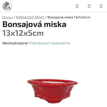
Prejsť
Hľadať
NÁKUP
na
obsah
KOŠÍK
Domov
/
BONSAJOVÉ MISKY
/
Bonsajová miska
13x12x5cm
Bonsajová miska
13x12x5cm
Priemerné
Neohodnotené
Podrobnosti hodnotenia
hodnotenie
produktu
je
0,0
z
5
hviezdičiek.