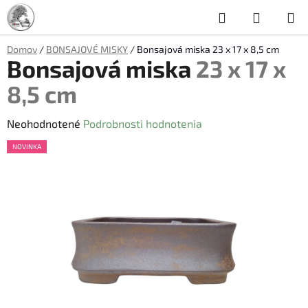
Prejsť
Hľadať
NÁKUP
na
obsah
KOŠÍK
Domov
/
BONSAJOVÉ MISKY
/
Bonsajová miska
23 x 17 x 8,5 cm
Bonsajová miska
23 x 17 x
8,5 cm
Priemerné
Neohodnotené
Podrobnosti hodnotenia
hodnotenie
NOVINKA
produktu
je
0,0
z
5
hviezdičiek.