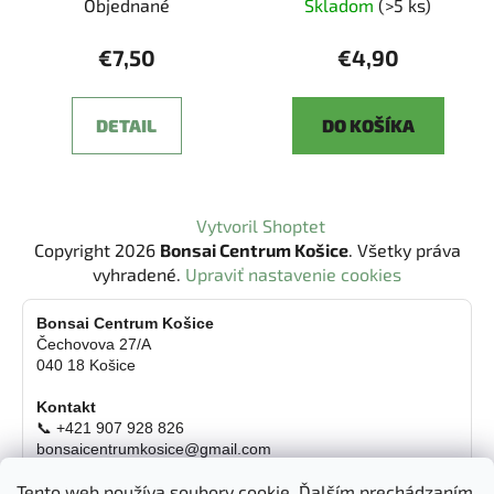
Objednané
Skladom
(>5 ks)
€7,50
€4,90
DETAIL
DO KOŠÍKA
Z
Vytvoril Shoptet
á
Copyright 2026
Bonsai Centrum Košice
. Všetky práva
p
vyhradené.
Upraviť nastavenie cookies
ä
t
Bonsai Centrum Košice
Čechovova 27/A
i
040 18 Košice
e
Kontakt
📞 +421 907 928 826
bonsaicentrumkosice@gmail.com
Platba možná aj kartou
Tento web používa soubory cookie. Ďalším prechádzaním