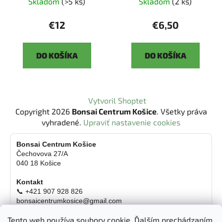
Skladom
(>5 ks)
Skladom
(2 ks)
€12
€6,50
DO KOŠÍKA
DO KOŠÍKA
Z
Vytvoril Shoptet
á
Copyright 2026
Bonsai Centrum Košice
. Všetky práva
p
vyhradené.
Upraviť nastavenie cookies
ä
t
Bonsai Centrum Košice
Čechovova 27/A
i
040 18 Košice
e
Kontakt
📞 +421 907 928 826
bonsaicentrumkosice@gmail.com
Platba možná aj kartou
Tento web používa soubory cookie. Ďalším prechádzaním